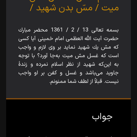
ميت /
مسّ بدن شهيد /
بسمه تعالى 13 / 2 / 1361 محضر مبارك
حضرت آيت الله‌ العظمى امام خمينى آيا كسى
كه مسّ يك شهيد نمايد بر وى لازم و واجب
است كه غسل مسّ ميت به‌جا آورد؟ با توجه
به اين‌كه شهيد از نظر اسلام نمرده و زندۀ
جاويد مى‌باشد و غسل و كفن بر او واجب
نيست. قبلاً از لطف شما ممنونم.
جواب