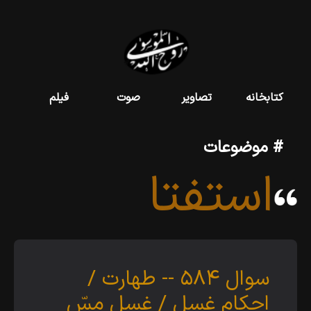
کتابخانه
تصاویر
صوت
فیلم
# موضوعات
استفتا
سوال
۵۸۴ --
طهارت /
احكام غسل /
غسل مسّ