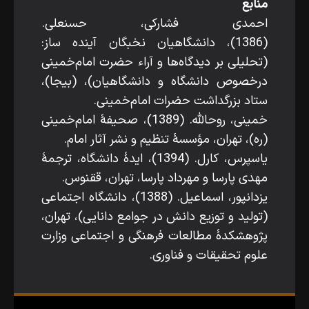
منابع
احمدی فشارکی، حسن­علی.
(1386)، دانشگاهیان نخبگان آینده ­ساز:
(تحلیلی بر دیدگاه‌ها و آراء حضرت امام‌خمینی
درخصوص دانشگاه و دانشگاهیان)، (بی­جا)،
ستاد بزرگداشت حضرات امام‌خمینی.
خمینی، روح­الله. (1389)، صحیفۀ امام‌خمینی
(ره)، تهران، مؤسسۀ تنظیم و نشر آثار امام.
یاسپرس، کارل. (1394)، ایدۀ دانشگاه، ترجمۀ
مهدی پارسا و مهرداد پارسا، تهران، ققنوس.
یزدان­پور، اسماعیل. (1388)، دانشگاه اجتماعی
(تولید و توزیع دانش در جوامع دانایی)، تهران،
پژوهشکدۀ مطالعات فرهنگی و اجتماعی وزارت
علوم تحقیقات و فناوری.