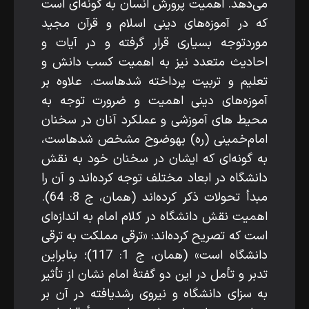
می‌دهد. اهمیت پرورش انسان به­ گونه‌ای است
که در آموزه‌های دینی اسلام و قرآن مجید
موردتوجه بسیاری قرار گرفته و در آیات و
احادیث متعدد نیز به اهمیت کسب دانش و
تعلیم و تربیت پرداخته شده­است. علاوه ­بر
آموزه‌های دینی اهمیت و ضرورت توجه به
محیط‌ های آموزشی و عملکرد آنان در سخنان
امام‌خمینی (ره) به­وضوح مشخص شده­است،
به­ گونه‌ای که ایشان در سخنان خود به نقش
دانشگاه در ابعاد مختلف توجه کرده‌اند و آن را
مبدأ تحولات ذکر کرده‌اند (همان، ج 8: 64).
اهمیت نقش دانشگاه در کلام امام به اندازه‌ای
است که تصریح کرده‌اند: «ترقی مملکت به ترقی
دانشگاه است» (همان، ج 1: 117)؛ بنابراین
تدبر و تأمل در این دو گفتۀ امام نشان از تأثیر
به­ سزای دانشگاه و نیروی رشدیافته در آن بر