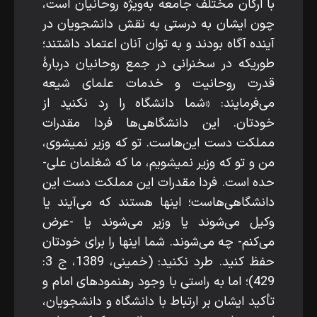
با ارکان مختلف جامعه به‌ویژه روحانیان است،
چون ایشان به ­درستی به نقش دانشجویان در
آینده آگاه بودند و به توان آنان اعتماد داشتند؛
‌طوری­که در سخنرانی در جمع روحانیان دربارۀ
قدرت روحانیت و خدمات علمای شیعه
می‌فرمایند: «شما دانشگاه را رد نکنید از
خودتان. این دانشگاهی‌ها فردا مقدرات
مملکت دست این‌هاست. تو که وزیر نمی­شوی،
من و تو که وزیر نمی­شویم، ما که شغلمان علی­
حده است. فردا مقدرات این مملکت دست این
دانشگاهی‌هاست؛ این­ها هستند که می‌آیند یا
وکیل می‌شوند یا وزیر می‌شوند یا -عرض
می‌کنم- چه می‌شوند. شما این­ها را برای خودتان
حفظ کنید. طرد نکنید: (خمینی، 1389، ج 3:
429)؛ اما به ­راستی با وجود رهنمودهای امام و
تأکید ایشان بر ارتباط با دانشگاه و دانشجویان،