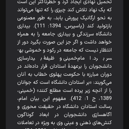
تحمیل نهادی ایجاد کرد و خطرناک­تر این است
که یک نهاد تلاش کند چیزی را که تنها می‌تواند
به نحو ارگانیک پرورش یابد، به­ طور مصنوعی
بازتولید کند (یاسپرس، 1394: 111). بیداری
دانشگاه سرزندگی و بیداری جامعه را به همراه
خواهد داشت و اگر جز این صورت بگیرد دور از
انتظار نیست که جامعه در رکود و خموشی به­
سر برد. امام‌خمینی وظیفۀ بیدارسازی
دانشجویان را برعهدۀ استادان قرار داده‌اند در
دوران مبارزه با حکومت پهلوی خطاب به آنان
می‌گویند: «بر استادان دانشگاه است که جوانان
را از آن­چه زیر پرده است مطلع کنند» (خمینی،
1389، ج 1: 412). مفهوم این بیان امام،
رسالت استادان دانشگاه در حقیقت­ محوری و
آگاه­سازی دانشجویان در ابعاد گوناگون
کنش‌های ذهنی و عینی وی به­ ویژه در تعاملات