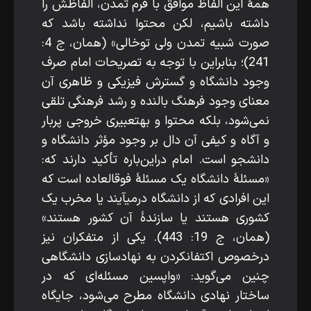
همۀ این الفاظ موافق با فرم تمدن، الفاظش را
داشته باشیم، لکن محتوا نداشته باشد که
صورت شبیه تمدن ولی توخالی» (همان، ج 4:
241)؛ بنابراین با توجه به تصریحات امام صرف
وجود دانشگاه و گسترش فیزیکی و ظاهری آن
معنای وجود فرهنگ بالنده و رشد فرهنگی تلقی
نمی‌شود، بلکه محتوا و به­تعبیری خروجی پربار
و آگاه و کیفی آن دال بر وجود مؤثر دانشگاه و
دانشجو است. امام دراین‌باره تأکید دارند که:
«مسئلۀ دانشگاه یک مسئلۀ فوق­العاده است که
این افرادی که از دانشگاه درمی­آیند یا مخرب یک
کشوری هستند یا سازندۀ آن کشور هستند»
(همان، ج 19: 443). یکی از متفکران نیز
درخصوص اکتفا‌نکردن به نهادسازی دانشگاهی
چنین می‌گوید: «واپسین مسئله‌ای که در
ساختار نهادی دانشگاه مطرح می‌شود، جایگاه