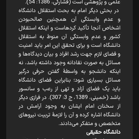
علمی و پژوهشی است (فشارکی، 1386: 54).
در بحثی دیگر امام به بحث استقلال دانشگاه
و عدم وابستگی آن همچنین صالح­بودن
اشخاص آن­جا تأکید کرده­است و این­که استقلال
کشور و عدم وابستگی آن منوط به استقلال
دانشگاه است و برای تحقق این امر باید امنیت
و فضای لازم جهت رشد افراد و بیان دیدگاه‌ها و
مسائل به ­صورت نقادانه وجود داشته باشد، نه
این­که دانشجو به­ واسطۀ ­گفتن حرفی درگیر
مسائل بسیاری شود؛ بنابراین فضای دانشگاه
باید یک فضای آزاد و تهی از رعب و سانسور
باشد (خمینی، 1389، ج 3: 307). در فرازی دیگر
از سخنان امام ایشان به­ وجود آرامش در
دانشگاه اشاره کرده و آن را لازمۀ تربیت نیروهای
متخصص و متفکر می‌دادند.
دانشگاه حقیقی