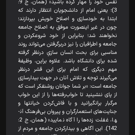
نفس خود را مهار کرده باشید» (همان، ج 9:
3)؛ یعنی امام از دانشجویان انتظار دارند که
ابتدا به خودسازی و اصلاح خویش بپردازند؛
چون در غیر این­صورت موفق به اصلاح جامعه
نخواهند شد؛ بنابراین از خود شروع­کردن و
جامعه و اطرافیان را نیز دربرگرفتن می‌تواند روند
مناسبی برای بحث انسان­ سازیِ درنظر گرفته
شده برای دانشگاه باشد. علاوه ­براین، وظیفۀ
مهم دیگری که امام برای این قشر درنظر
می‌گیرند توجه و تلاش آنان در جهت بیدارسازی
جامعه است: «بر شما جوانان روشنفکر است که
از پای ننشینید تا خواب‌رفته‌ها را از این خواب
مرگبار برانگیزانید و با فاش‌کردن خیانت­ها و
جنایت‌های استعمارگران و پیروان بی‌فرهنگ آن­
ها، غفلت ­زده‌ها را آگاه نمایید» (همان، ج 2:
142). این آگاهی و بیدارکردن جامعه و مردم از