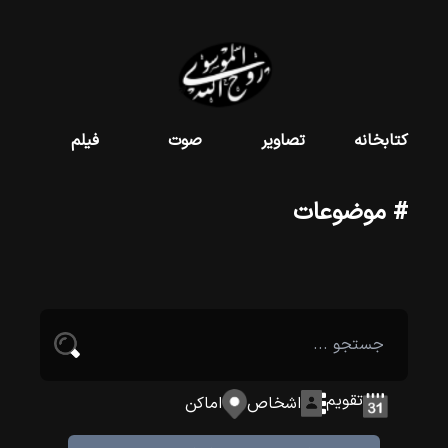
کتابخانه
تصاویر
صوت
فیلم
# موضوعات
تقویم
اشخاص
اماکن