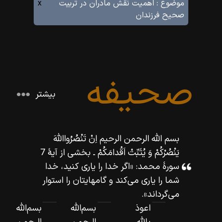
موضوع :
اهميت نقش مادران در تربيت
x
صحيح فرزندان
صحیفه
بیشتر
بسم اللّه‌ الرحمن الرحيم اِنْ تَنْصُرُوااللّه‌َ
يَنْصُرْكُمْ وَ يُثَبِّتْ اَقْدامَكُمْ
ـ بخشى از آيۀ 7
سورۀ محمد: «اگر خدا را يارى كنيد، خدا
شما را يارى مى‌كند و گامهايتان را استوار
مى‌گرداند».
اعوذ
بسم‌اللّه‌
بسم‌اللّه‌