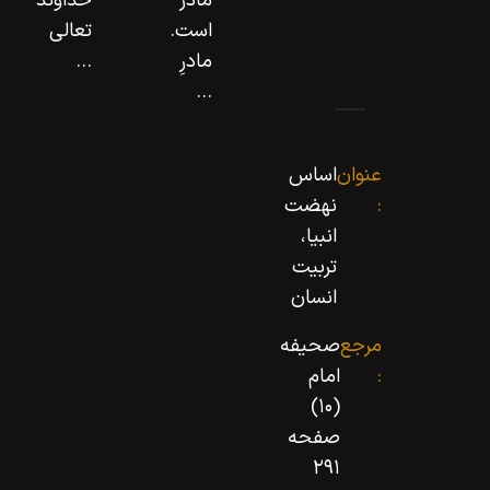
مادر
خداوند
است.
تعالى
مادرِ
...
...
عنوان
اساس
:
نهضت
انبیا،
تربیت
انسان
مرجع
صحیفه
:
امام
(۱۰)
صفحه
۲۹۱