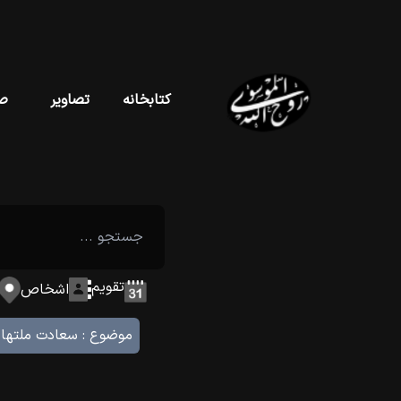
کتابخانه
تصاویر
ص
تقویم
اشخاص
موضوع :
سعادت ملتها