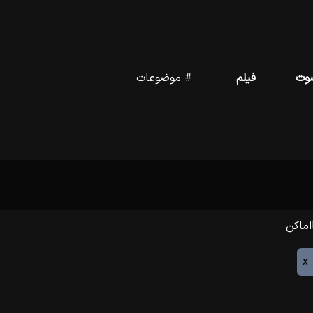
وت
فیلم
# موضوعات
اماکن
x