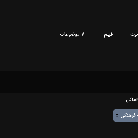
وت
فیلم
# موضوعات
اماکن
 فرهنگى
x