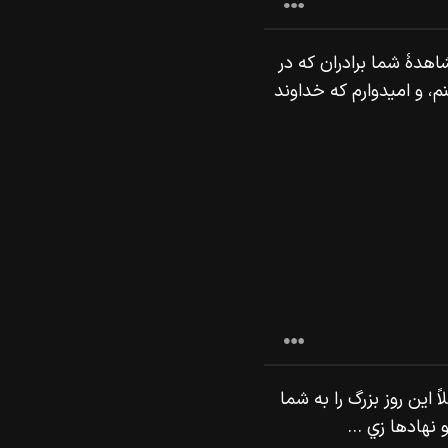
شاهدۀ شما برادران كه در
 و اميدوارم كه خداوند
 اين روز بزرگ را به شما
 نهادها زي ...