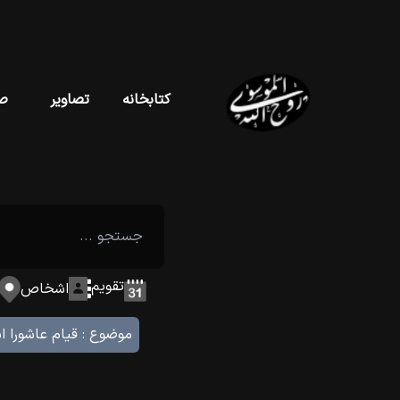
کتابخانه
تصاویر
ص
تقویم
اشخاص
موضوع :
قيام عاشورا اس