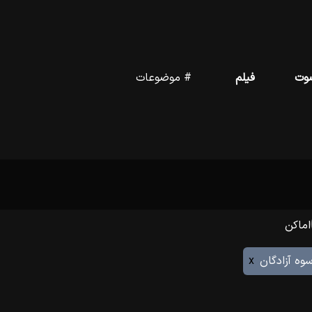
وت
فیلم
# موضوعات
اماکن
وه آزادگان
x