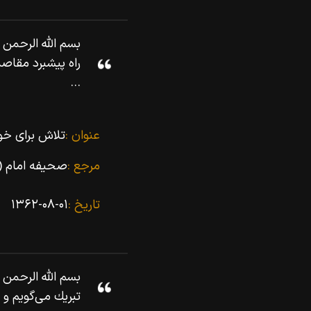
بسم اللّه‌ الرحم
راه پيشبرد مقاص
...
عنوان :
تلاش براى خودکفایى و 
مرجع :
صحیفه امام (۱۸)
تاریخ :
۱۳۶۲-۰۸-۰۱
بسم اللّه‌ الرحمن
تبريك مى‌گويم و ه