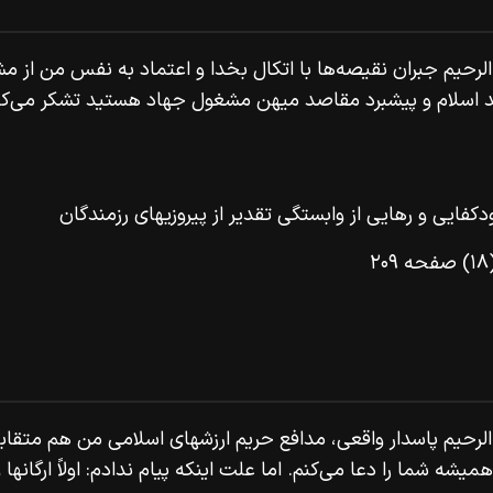
ن الرحيم جبران نقيصه‌ها با اتكال بخدا و اعتماد به نفس من از م
د اسلام و پيشبرد مقاصد ميهن مشغول جهاد هستيد تشكر مى‌كنم،
رهایى از وابستگى تقدیر از پیروزیهاى رزمندگان
صفحه ۲۰۹
 الرحيم پاسدار واقعى، مدافع حريم ارزشهاى اسلامى من هم متقابلاً
ميشه شما را دعا مى‌كنم. اما علت اينكه پيام ندادم: اولاً ارگانها و