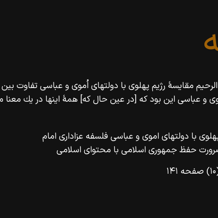
ن الرحيم مقايسۀ رژيم پهلوى با دولتهاى اُموى و عباسى تفاوت بين 
ى و عباسى اين بود كه [در عين حال كه] همۀ اينها در يك معنا مش
مقایسه رژیم پهلوى با دولتهاى اموى و عباسى فلسفه عزادارى امام
صفحه ۱۴۱