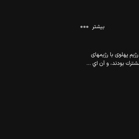
بیشتر
رژيم پهلوى با رژيمهاى
ترك بودند، و آن اي ...