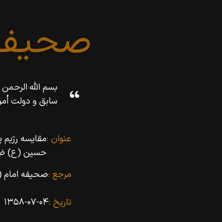
صحیفه
بسم اللّه‌ الرحم
سابق و دولت اُمو
عنوان :
حسین (ع) ضرورت حفظ جمهورى اسلامى با محتواى اسلامى
مرجع :
صحیفه امام (۱۰)
تاریخ :
۱۳۵۸-۰۷-۰۴