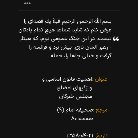
بسم اللّه‌ الرحمن الرحيم قبلاً يك قصه‌اى را
عرض كنم كه شايد شماها هيچ كدام يادتان
نيست. در اين جنگ عمومى دوم، كه هيتلر
- رهبر آلمان نازى.
پيش برد و فرانسه را
گرفت و خيلى جاها را، حمله ...
عنوان :
اهمیت قانون اساسى و
ویژگیهاى اعضاى
مجلس خبرگان
مرجع :
صحیفه امام (۹)
صفحه ۸۰
تاریخ :
۱۳۵۸-۰۴-۲۱