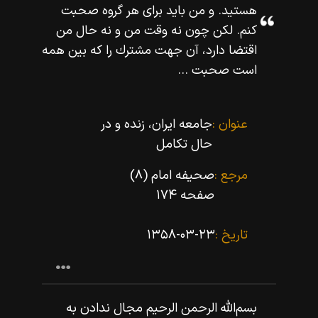
هستيد. و من بايد براى هر گروه صحبت
كنم. لكن چون نه وقت من و نه حال من
اقتضا دارد، آن جهت مشترك را كه بين همه
است صحبت ...
عنوان :
جامعه ایران، زنده و در
حال تکامل
مرجع :
صحیفه امام (۸)
صفحه ۱۷۴
تاریخ :
۱۳۵۸-۰۳-۲۳
بسم‌اللّه‌ الرحمن الرحيم مجال ندادن به