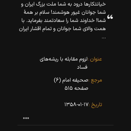
خيانتكارها درود به شما ملت بزرگ ايران و
شما جوانان غيور هوشمند! سلام بر همۀ
شما! خداوند شما را سعادتمند بفرمايد. با
همت والاى شما جوانان و تمام اقشار ايران
...
عنوان :
لزوم مقابله با ریشه‌هاى
فساد
مرجع :
صحیفه امام (۶)
صفحه ۵۱۵
تاریخ :
۱۳۵۸-۰۱-۱۷