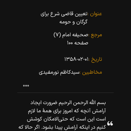
عنوان :
تعیین قاضى شرع براى
گرگان و حومه
مرجع :
صحیفه امام (۷)
صفحه ۱۰۰
تاریخ :
۱۳۵۸-۰۲-۰۱
مخاطبین :
سید‌کاظم نورمفیدى
بسم اللّه‌ الرحمن الرحيم ضرورت ايجاد
آرامش آنچه كه امروز براى همۀ ما لازم
است اين است كه حتى‌الامكان كوشش
كنيم در اينكه آرامش پيدا بشود. اگر حالا كه