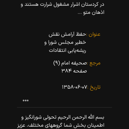
در كردستان اشرار مشغول شرارت هستند و
اذهان متو ...
عنوان :
حفظ آرامش نقش
خطیر مجلس شورا و
ریشه‌یابى انتقادات
مرجع :
صحیفه امام (۹)
صفحه ۳۸۴
تاریخ :
۱۳۵۸-۰۶-۰۷
بسم اللّه‌ الرحمن الرحيم تحولى شورانگيز و
اطمينان بخش شما گروههاى مختلف، عزيز