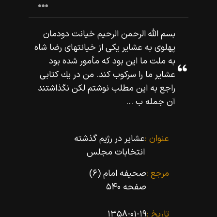
بسم اللّه‌ الرحمن الرحيم خيانت دودمان
پهلوى به عشاير يكى از خيانتهاى رضا شاه
به ملت ما اين بود كه مأمور شده بود
عشاير ما را سركوب كند. من در يك كتابى
راجع به اين مطلب نوشتم لكن نگذاشتند
آن جمله ب ...
عنوان :
عشایر در رژیم گذشته
انتخابات مجلس
مرجع :
صحیفه امام (۶)
صفحه ۵۴۰
تاریخ :
۱۳۵۸-۰۱-۱۹