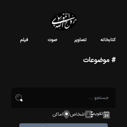
کتابخانه
تصاویر
صوت
فیلم
# موضوعات
تقویم
اشخاص
اماکن