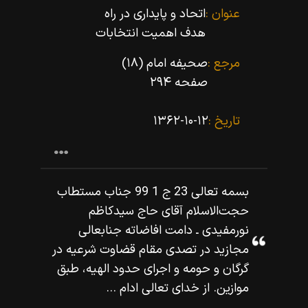
عنوان :
اتحاد و پایدارى در راه
هدف اهمیت انتخابات
مرجع :
صحیفه امام (۱۸)
صفحه ۲۹۴
تاریخ :
۱۳۶۲-۱۰-۱۲
بسمه تعالى 23 ج 1 99 جناب مستطاب
حجت‌الاسلام آقاى حاج سيدكاظم
نورمفيدى ـ دامت افاضاته جنابعالى
مجازيد در تصدى مقام قضاوت شرعيه در
گرگان و حومه و اجراى حدود الهيه، طبق
موازين. از خداى تعالى ادام ...