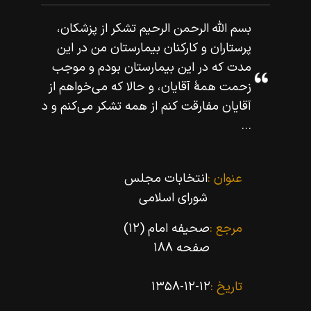
بسم اللّه‌ الرحمن الرحيم تشكر از پزشكان،
پرستاران و كاركنان بيمارستان من در اين
مدت كه در اين بيمارستان بودم و موجب
زحمت همۀ آقايان، و حالا كه مى‌خواهم از
آقايان مفارقت كنم از همه تشكر مى‌كنم و د
...
عنوان :
انتخابات مجلس
شوراى اسلامى
مرجع :
صحیفه امام (۱۲)
صفحه ۱۸۸
تاریخ :
۱۳۵۸-۱۲-۱۲