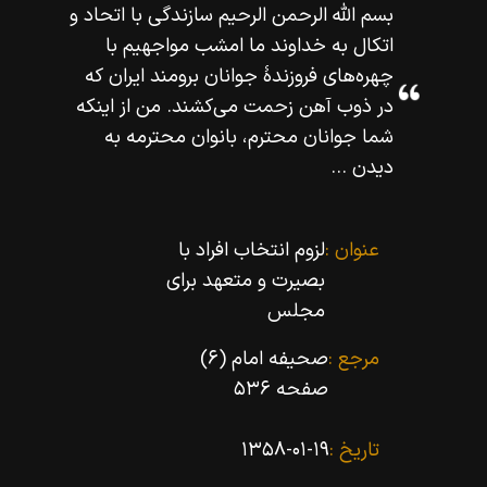
بسم اللّه‌ الرحمن الرحيم سازندگى با اتحاد و
اتكال به خداوند ما امشب مواجهيم با
چهره‌هاى فروزندۀ جوانان برومند ايران كه
در ذوب آهن زحمت مى‌كشند. من از اينكه
شما جوانان محترم، بانوان محترمه به
ديدن ...
عنوان :
لزوم انتخاب افراد با
بصیرت و متعهد براى
مجلس
مرجع :
صحیفه امام (۶)
صفحه ۵۳۶
تاریخ :
۱۳۵۸-۰۱-۱۹