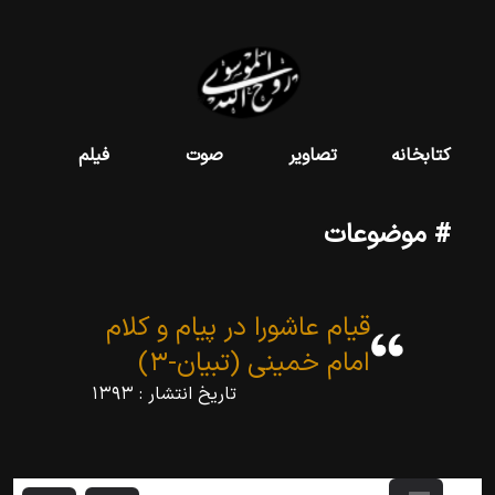
کتابخانه
تصاویر
صوت
فیلم
# موضوعات
قیام عاشورا در پیام و کلام
امام خمینی (تبیان-۳)
تاریخ انتشار :
۱۳۹۳