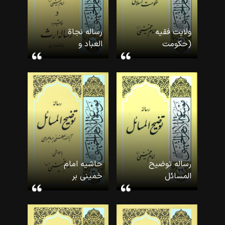
ولایت فقیه
رساله نجاة
(حکومت
العباد و
اسلامی امام
حاشیه بر
خمینی)
رساله ارث
(موسوعه امام
ملاهاشم
خمینی-۲۱)
خراسانی
(موسوعه امام
خمینی-۲۸)
رساله توضیح
حاشیه امام
المسائل
خمینی بر
(موسوعه امام
رساله آیةالله
خمینی-۲۹)
العظمی
بروجردی
(موسوعه امام