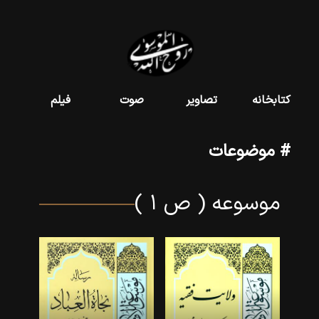
کتابخانه
تصاویر
صوت
فیلم
# موضوعات
موسوعه ( ص ۱ )