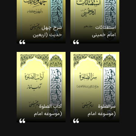
استفتائات
شرح چهل
امام خمینی
حدیث (اربعین
(۱۰) (موسوعه
حدیث)
امام
(موسوعه امام
خمینی-۴۱)
خمینی-۴۶)
سرالصلوة
آداب الصلوة
(موسوعه امام
(موسوعه امام
خمینی-۴۷)
خمینی-۴۸)