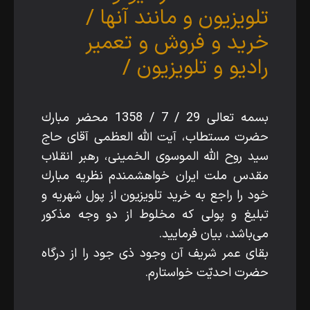
تلويزيون و مانند آن‏ها /
خريد و فروش و تعمير
راديو و تلويزيون /
بسمه تعالى 29 / 7 / 1358 محضر مبارك
حضرت مستطاب، آيت الله‌ العظمى آقاى حاج
سيد روح الله‌ الموسوى الخمينى، رهبر انقلاب
مقدس ملت ايران خواهشمندم نظريه مبارك
خود را راجع به خريد تلويزيون از پول شهريه و
تبليغ و پولى كه مخلوط از دو وجه مذكور
مى‌باشد، بيان فرماييد.
بقاى عمر شريف آن وجود ذى جود را از درگاه
حضرت احديّت خواستارم.