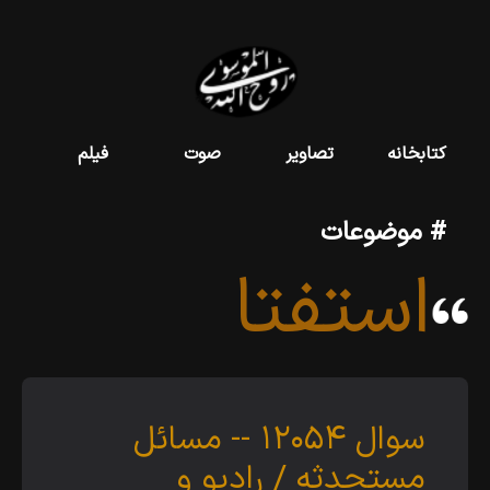
کتابخانه
تصاویر
صوت
فیلم
# موضوعات
استفتا
سوال
۱۲۰۵۴ --
مسائل
مستحدثه /
راديو و