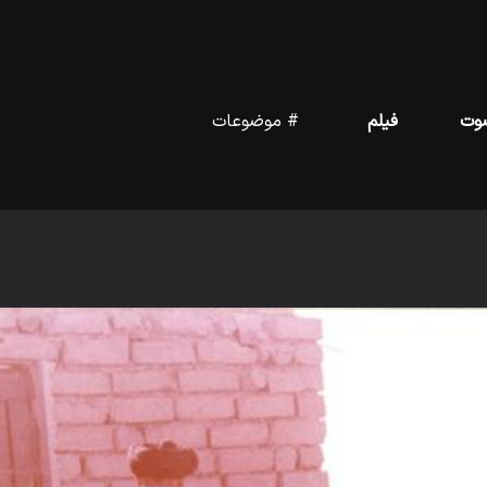
وت
فیلم
# موضوعات