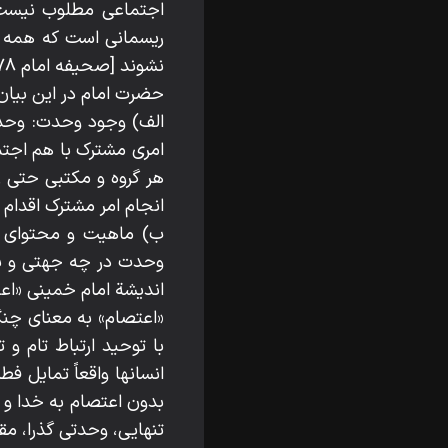
اجتماعی مطلوب نیست،
ریسمانی است که همه به
نشوند [صحیفه امام ۱۳۷۸ ج ۸: ۳۳۴].
حضرت امام در این بیان د
الف) وجود وحدت: وحدت 
امری مشترک با هم اجتما
هر گروه و مکتبی حتی ر
انجام امر مشترک اقدام 
ب) ماهیت و محتوای و
وحدت در چه جهتی و ب
اندیشة امام خمینی «اع
«اعتصام» به معنای چنگ
با توحید ارتباط تام و 
انسانها واقعاً تمایل 
بدون اعتصام به خدا و
تنهایی، وحدتی گذرا، م