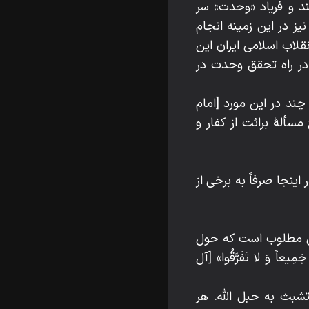
ند و فریاد «وحدت» سر
یز در این زمینه انجام
قلاب اسلامی ایران این
 در راه تحقق وحدت در
چند در این مورد [امام
ه، طرح مسألۀ برائت از کفار و
ینجا صرفاً به برخی از
تی مطلوب است که حول
اً وَ لا تَفَرَّقُوا» [آل
تشبث به حبل الله. هر