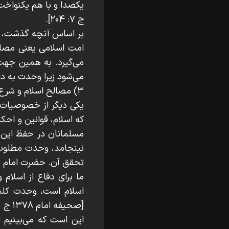
ج ۷: ۲۰۴].
بر اساس آنچه گذشت، ی
امت اسلامی یعنی مصلح
می‌گیرد. به همین جهت
می‌شود زیرا وحدت به د
۳) مصالح اسلام و شرع مقدس
یکی دیگر از خصوصیات 
که اسلام، قوانین و احک
مسلمانان در حفظ این ر
نینجامد، وحدت مطلوب 
تحقق آن. حضرت امام در 
ما برای دفاع از اسلام
اسلام است، وحدت کلم
[صحیفه امام ۱۳۷۸ ج ۱: ۳۳۶].
این است که می‌بینیم ا