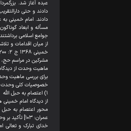
عبده آغاز شد. بزرگمرد
دادند و حتی دارالتقریب
دادند. امام خمینی به ع
مسأله و ابعاد گوناگون
جوامع اسلامی برداشتند.
از میان اقدامات و تلاش
مشرکین در مراسم حج، اع
ماهیت وحدت از دیدگاه
برای بررسی ماهیت وحدت 
خصوصیات کلی وحدت از د
۱) اعتصام به حبل الله
از دیدگاه امام خمینی
محور اعتصام به حبل الله شک
عمران: ۱۰۳] تأکید بر وحدت همراه با اعتصام به حبل الهی دارد:
خدای تبارک و تعالی ام