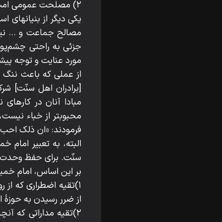
۲) مصلحت عمومی امت اسلامی
یکی دیگر از بنیانهای 
مصالح جماعت و ... نیز
جزئی به راحتی چشم‌پو
مورد عنایت و توجه پیشو
از عملی که باعث ننگ و 
[برادران اهل سنّت] شر
مبادا آنان در کارهای 
محبوبتر از خباء نیست،
فرمودند: «ان ذلک احب العبا
البته، به تعبیر امام خ
سنّت. برای حفظ وحدت م
بر این اساس، امام خمینی
۱)تقیه اضطراری که از ر
از ضرر رسیدن به حوزۀ 
۲)تقیه مداراتی که آ