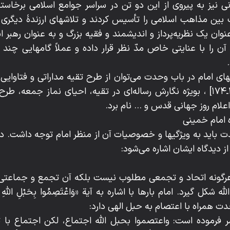
انی نیز به پیروی از این دو تن در سراسر جوامع اسلامی برخاست
 بین مذاهب اسلامی را تأسیس کردند و تلاشهای ارزندۀ دیگری ن
نوان یک نظریه‌پرداز و اندیشمند و فقیه بزرگ و به عنوان رهبر ان
 آن را با عنایتی خاص مدّ نظر قرار داده و عملاً گامهایی چند
های امام در باب وحدت می‌توان از طرح تقیه مداراتی و فتاوایی 
خمینی ۱۳۶۸ ج ۲: ۲۰۰ـ۱۷۴] ، بویژه نگارش رساله‌ای در تقیه، احیای نماز جمع
لام روز جهانی قدس و ... نام برد.
 امام خمینی
باید به ویژگیها و خصوصیات آن از منظر امام توجه داشت. در ا
یدگاه ایشان اشاره می‌شود:
 هرگونه اتحاد و تجمعی مطلوب نیست بلکه آن تجمع و جماع
ل گیرد. امام بارها با اشاره به آیة «وَاعْتَصِمُوا بِحَبْلِ اللهِ جَمِیع
ر فرموده است: واعتصموا بحبل الله اجتماع، لکن اجتماع با 