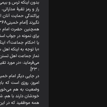
بدون اینکه ترس و بیمی 
راز و رمز تقیۀ مدارات
پراکندگی حمایت آنان ا
نگیرند [امام خمینی۱۳۶۸ ج ۲: ۲۰۰ ـ ۱۷۴].
همچنین حضرت امام برای
برای نمونه در جواب اس
یا احکام جماعت؟» اینگ
«با توجه به اینکه اهل 
نماز جماعت اهل تسنن 
: ۲۳].
در جایی دیگر امام خم
امروز، روزی است که با
وضعیت به هم می‌خورد و
خودشان دارند با هم، شما بین
همه موظفید که در این 