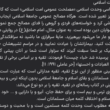
اساسی وحدت اسلامی «مصلحت عمومی امت اسلامی» است که گاه 
 تعبیر شده است. هرگاه مصالح عمومی جامعۀ اسلامی ایجاب نم
شی کرد و خواسته‌های فردی و گروهی را فدای مصالح جمع نمود
ایان دین بوده است. به عنوان مثال، امام صادق(ع) در روایتی می
عار ما می‌شود بپرهیزید، مایۀ سرفرازی ما باشید نه سرافکندگی
کت کنید، بیمارانشان را عیادت نمایید و در مراسم تشییعشان 
نیک بر شما سبقت گیرند که سزاوار است شما بر آنان پیشی گ
 پرسیده شد خباء چیست؟ فرمودند: تقیه و بر اساس برخی از نقل 
دات و احسنها» [حر عاملی ۱۹۹۱: ۱۱].
مینی منظور از این نوع تقیه، تقیه مداراتی است که عبارت است 
سلمانان و بقای اسلام و جامعۀ اسلامی بدون اینکه ترس و بیمی
 در کتاب رساله‌ای در تقیه، تقیه را بر دو نوع می‌داند:
وی ترس و بیم است و برای حفظ جان، آبرو و یا دارایی و ... خود یا
اسلام و اختلاف کلمه میان مسلمانان است.
نچه مطلوب است وحدت کلمه مسلمین است و با محبت و دوستی 