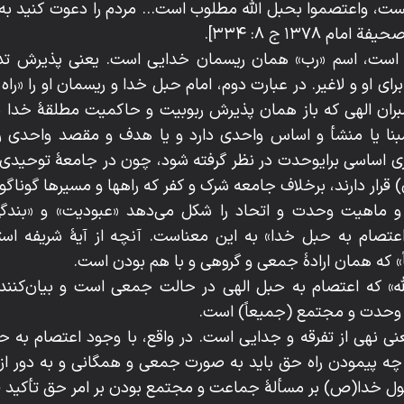
ت، واعتصموا بحبل الله مطلوب است... مردم را دعوت کنید به
م ۱۳۷۸ ج ۸: ۳۳۴].
 است، اسم «رب» همان ریسمان خدایی است. یعنی پذیرش تدبیر 
او و لاغیر. در عبارت دوم، امام حبل خدا و ریسمان او را «راه
امبران الهی که باز همان پذیرش ربوبیت و حاکمیت مطلقۀ خدا بر
بنا یا منشأ و اساس واحدی دارد و یا هدف و مقصد واحدی را 
ری اساسی برایوحدت در نظر گرفته شود، چون در جامعۀ توحیدی، 
هِ رَاجِعُون) قرار دارند، برخلاف جامعه شرک و کفر که راهها و مسیرها گون
و ماهیت وحدت و اتحاد را شکل می‌دهد «عبودیت» و «بندگی» 
تصام به حبل خدا» به این معناست. آنچه از آیۀ شریفه است
لله» که اعتصام به حبل الهی در حالت جمعی است و بیان‌کنند
وحدت و مجتمع (جمیعاً) است.
 معنی نهی از تفرقه و جدایی است. در واقع، با وجود اعتصام به ح
ه پیمودن راه حق باید به صورت جمعی و همگانی و به دور از
ول خدا(ص) بر مسألۀ جماعت و مجتمع بودن بر امر حق تأکید فر