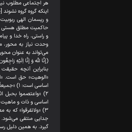
هر اجتماعی مطلوب نیس
اینکه گروه گروه نشوند [صحیفة اما
و ریسمان الهی ربوبیت
حاکمیت مطلق هستی برای 
و راستی، راه خدا و پی
وحدت نیاز به محور، م
می‌تواند به عنوان محو
(إنَّا لله وَ إنَّا اِلَیْ
بنابراین آنچه حقیقت 
«الوهیت» حق است. «اع
اساسی است: ۱) «جمیعاً» که همان ارادۀ جمعی و گروهی و با هم بودن است.
۲) «واعتصموا بحبل ا
اساسی و ذات و ماهیت 
۳) «ولاتفرقوا» که به
جدایی منتفی می‌شود. چ
گیرد. به همین دلیل رس