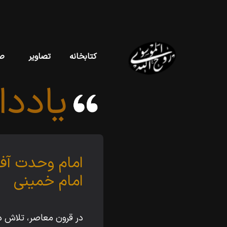
کتابخانه
تصاویر
ص
یادد
امام وحدت آف
امام خمینی
در قرون معاصر، تلاش 