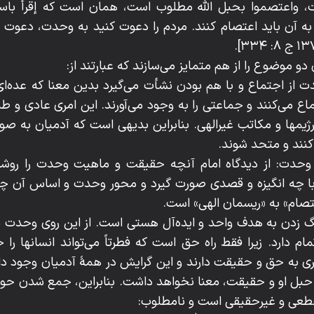
 واعتصموا بحبل الله مطلوب است، همان است که إقرأ باس
 آن باید اعتصام کنند. مردم را دعوت کنید به وحدت، دعوت کنی
و موضوع را از هم متمایز می‌سازند که عبارتند از:
از اجتماع و با هم بودن نشأت می‌گیرد بدین معنا که عده‌ا
ع می‌کنند و جماعتی را به وجود می‌آورند. این امری عادی و ط
ژیمها و مکاتب غیرالهی. بنابراین بدیهی است که آدمیان به ص
کنند و متحد شوند.
حدت: از دیدگاه امام آنچه حقیقت و ماهیت وحدت را روشن
ا چه انگیزه و قصدی صورت ‌گیرد و محور وحدت و اساس آن 
تصام» به «ریسمان الهی» است.
 زدن به هدف واحد و ایده‌آل هستی است. از این روی وحدت ب
تمام دارد. زیرا فقط راه حق است که فطرتاً می‌تواند انسانها ر
فطری به حق و حقیقت دارند و این گرایش در همۀ آدمیان وجود
 حبل او و حقیقت، معنا نخواهد داشت. بنابراین، جمع شدن حو
قطعی و غیرحقیقی است و نامطلوب: