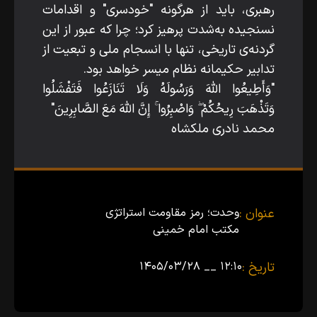
رهبری، باید از هرگونه "خودسری" و اقدامات
نسنجیده به‌شدت پرهیز کرد؛ چرا که عبور از این
گردنه‌ی تاریخی، تنها با انسجام ملی و تبعیت از
تدابیر حکیمانه نظام میسر خواهد بود.
"وَأَطِيعُوا اللَّهَ وَرَسُولَهُ وَلَا تَنَازَعُوا فَتَفْشَلُوا
وَتَذْهَبَ رِيحُكُمْ ۖ وَاصْبِرُوا ۚ إِنَّ اللَّهَ مَعَ الصَّابِرِينَ"
محمد نادری ملکشاه
عنوان :
وحدت؛ رمز مقاومت استراتژی
مکتب امام خمینی
تاریخ :
۱۲:۱۰ __ ۱۴۰۵/۰۳/۲۸