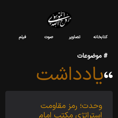
کتابخانه
تصاویر
صوت
فیلم
# موضوعات
یادداشت
وحدت؛ رمز مقاومت
استراتژی مکتب امام