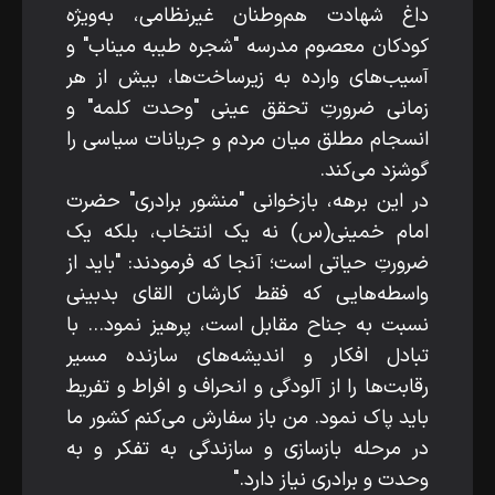
داغ شهادت هم‌وطنان غیرنظامی، به‌ویژه
کودکان معصوم مدرسه "شجره طیبه میناب" و
آسیب‌های وارده به زیرساخت‌ها، بیش از هر
زمانی ضرورتِ تحقق عینی "وحدت کلمه" و
انسجام مطلق میان مردم و جریانات سیاسی را
گوشزد می‌کند.
در این برهه، بازخوانی "منشور برادری" حضرت
امام خمینی(س) نه یک انتخاب، بلکه یک
ضرورتِ حیاتی است؛ آنجا که فرمودند: "باید از
واسطه‌هایی که فقط کارشان القای بدبینی
نسبت به جناح مقابل است، پرهیز نمود... با
تبادل افکار و اندیشه‌های سازنده مسیر
رقابت‌ها را از آلودگی و انحراف و افراط و تفریط
باید پاک نمود. من باز سفارش می‌کنم کشور ما
در مرحله بازسازی و سازندگی به تفکر و به
وحدت و برادری نیاز دارد."‌