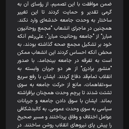
ضمن موافقت با این تصمیم، از رؤسای آن به
گرمی تقدیر و حمایت کردند تا این تغییر
ساختار به وحدت جامعه خدشه‌ای وارد نکند.
همچنین در ماجرای انشعاب "مجمع روحانیون
مبارز" از "جامعه روحانیت مبارز"، علی‌رغم آنکه
خود بر تشکیل مجمع صحه گذاشته بودند، به
محض آنکه احساس کردند این انشعاب ممکن
است به تفرقه در جامعه بینجامد، با صدور
"منشور برادری" از هر دو جریان وابسته به
انقلاب تمام‌قد دفاع کردند. ایشان با رفع سریع
سوءتفاهمات، مانع از حرکت جامعه به سوی
تشتت شدند تا پرچم وحدت همچنان برافراشته
بماند. ایشان با سوق دادن جامعه و جریانات
سیاسی به سوی وحدت عمومی، به کالبدشکافی
عوامل اختلاف و وفاق پرداختند و مسیر صحیح
را پیش پای نیروهای انقلاب روشن ساختند. در