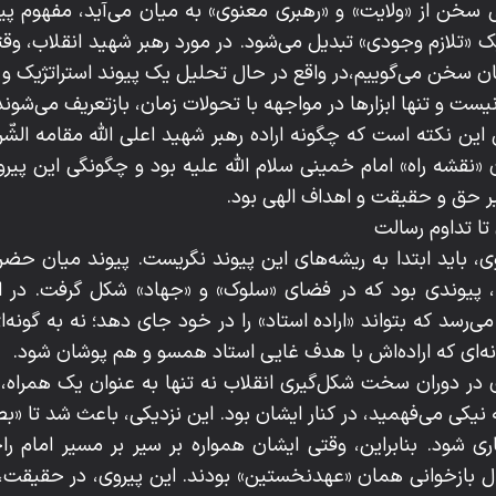
تی سخن از «ولایت» و «رهبری معنوی» به میان می‌آید، مفهوم پ
یک «تلازم وجودی» تبدیل می‌شود. در مورد رهبر شهید انقلاب، وقت
ن سخن می‌گوییم،در واقع در حال تحلیل یک پیوند استراتژیک و 
ست و تنها ابزارها در مواجهه با تحولات زمان، بازتعریف می‌شوند
 این نکته است که چگونه اراده‌ رهبر شهید اعلی الله مقامه الشّر
«نقشه راه» امام خمینی سلام الله علیه بود و چگونگی این پیرو
یر حق و حقیقت و اهداف الهی بود.
تا تداوم رسالت
ی، باید ابتدا به ریشه‌های این پیوند نگریست. پیوند میان ح
)، پیوندی بود که در فضای «سلوک» و «جهاد» شکل گرفت. در ا
ی‌رسد که بتواند «اراده‌ استاد» را در خود جای دهد؛ نه به گونه‌ا
ه‌ای که اراده‌اش با هدف غایی استاد همسو و هم پوشان شود.
ی در دوران سخت شکل‌گیری انقلاب نه تنها به عنوان یک همراه، 
به نیکی می‌فهمید، در کنار ایشان بود. این نزدیکی، باعث شد تا «
ی شود. بنابراین، وقتی ایشان همواره بر سیر بر مسیر امام ر
حال بازخوانی همان «عهدنخستین» بودند. این پیروی، در حقیقت، 