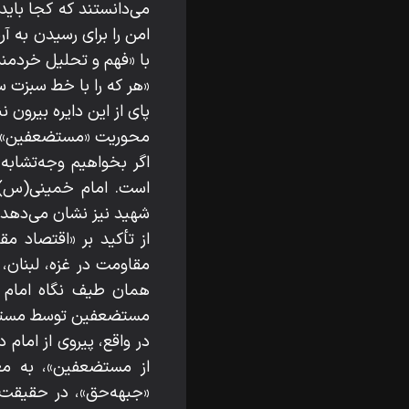
می‌دانستند که کجا باید
امن را برای رسیدن به آر
با «فهم و تحلیل خردمن
«هر که را با خط سبزت س
پای از این دایره بیرون ن
محوریت «مستضعفین»؛ ق
اگر بخواهیم وجه‌تشابه
است. امام خمینی(س) ا
شهید نیز نشان می‌دهد 
از تأکید بر «اقتصاد 
مقاومت در غزه، لبنان،
همان طیف نگاه امام ر
مستضعفین توسط مستکبرا
در واقع، پیروی از امام 
از مستضعفین»، به مع
«جبهه‌حق»، در حقیقت ک