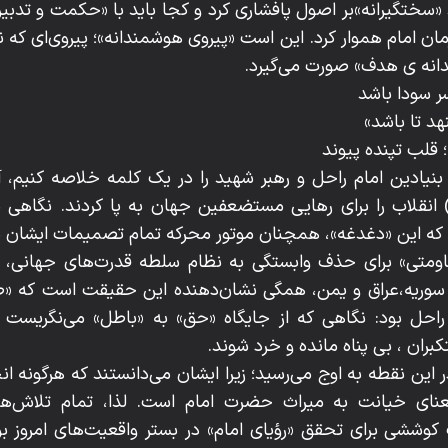
 «سختگیرانه»بر اصول پافشاری کرد و کجا باید با «حکمت و تدبی
مان امام هموار کرد. این است «پیروی هوشمندانه»؛ پیروی‌ای که نه 
دانه ی هدف» صورت می‌گیرد.
ر سودا باشد
نهد تا باشد»
لب تپنده‌ پیوند
 بنیادین امام راحل و رهبر شهید را در یک کلمه خلاصه کنیم
نقلاب را برای رهایی مستضعفین جهان به پا کردند. نگاهی ب
که این «دغدغه»، همچنان موتور محرکه‌ تمام تصمیمات ایشان ب
مقاومتی» برای حذف وابستگی به نظام سلطه قدرت‌های جهانی، 
 سوریه،عراق و یمن، همگی نشان‌دهنده‌ این حقیقت است که «طی
احل بود: نگاهی که از جایگاه «حق» به «باطل» می‌نگریست و
ن ، بی پناه مانده و خرد شوند.
در این نقطه به اوج می‌رسید؛ زیرا ایشان می‌دانستند که هرگونه 
نای خیانت به میراث حضرت امام است. لذا، تمام تلاش‌ها
وششی برای تحقق «رؤیای امام» در بستر واقعیت‌های امروز ب