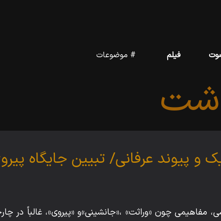
وت
فیلم
# موضوعات
اشت
یک و پیوند عرفانی/ تبیین جایگاه پیرو
، مفاهیمی چون «وراثت» ‌‌‌،«جانشینی»و «پیروی»، غالباً در چار