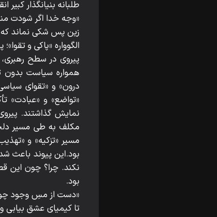
طلبانه بنیانگذار کبیر ان
«وجه خدا اگر شودت منظ
زین پس شکی نماند که
الگوواره «پاکی و تقوا»؛
پیروی در سطح رهبری، 
همواره سیاست بدون تقو
درون» و «تقوای سیاسی»
«تواضع» و «عبادت» تأ
نمایش گذاشتند. پیروی
مکلف به طی مسیر دلخوا
مسیر «تزکیه» و «تهذیب»
بود.این پیوند باعث شد 
نکند. چرا؟ چون این قط
بود.
«دست از مسِ وجود چو 
تا کیمیای عشق بیابی و