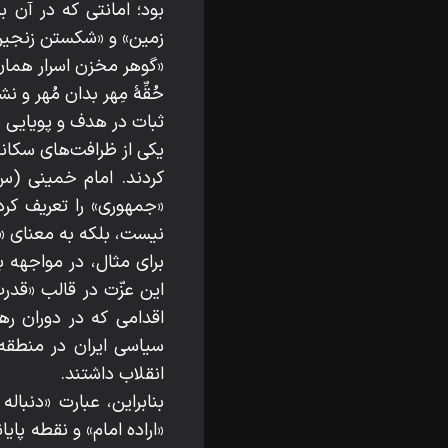
بود؛ امانتی که در آن 
زمین» و «شکستن زنجیره
«گوهر مخزن اسرار همان
حُقِّهٔ مِهر بدان مُهر و
ثبات در هدف و پویایی در
یکی از ظرافت‌های سکاند
کردند. امام خمینی (س)
«جمهوری» را تعریف کرد
نیست، بلکه به معنای «اجر
برای مثال، در مواجهه ب
این عزّت در قالب «قدر
اقدامی که در دوران ر
سیاسی ایران در منطقه
انقلاب داشتند.
بنابراین، عبارت «دنبا
«اراده‌ امام» و نقطه پ