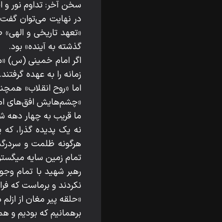
سخن آخر: تداوم نور و ا
در نهایت می‌توان گفت ک
«تعهد تاریخی و الهی» 
گذشته به آینده» بود.
اگر امام خمینی (س) «مع
زمانه را به عهده گرفتند
اما «روح انقلاب» همچن
«چشم‌هایش افق‌های امام
ما قریب به چهار دهه شا
نه یک پدیده گذرا، که 
هرگونه ظلمت و سردرگمی
تمام زمین سایه میگستر
رهبر شهید با تمام وجود
نکردند و برماست که فر
«حلقه پیر مغان از 
برهمانیم که بودیم و ه