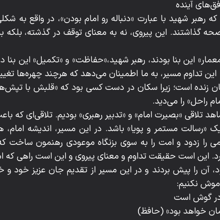
فق‌های آینده
ه رهبر شهید با عبارت «دنباله‌ رو امام بودن»، در واقع به ش
صحه ‌گذاشتند. این پیروی، نه به معنای توقف در گذشته، بلکه 
مار» این بنا بودند، رهبر شهید،«حفاظت» و «تکمیل» این بنا د
. این تداوم مسیر، به ما اطمینان می‌دهد که هرچند چهره‌ها تغییر
ان زنده است؛ زیرا سکان در دست کسی بود که «قلبش با تپش‌های
 راحل» را می‌دید.
هد تلاقی «بصیرت امام» و «تدبیر رهبری» بودیم. تلاقی‌ای که ب
یک «رسالت مستمر و پویا» باشد. در این مسیر، اندیشه امام، هم
 را زدود و امت را به سوی بزنگاه موعودی رهنمون ساخت که 
د. این است حقیقت تداوم و معنای پیروی و این است راهی که اما
، آن را پیش ‌بردند و در این مسیر از تقدیم جان عزیز خود و 
اموش نکنیم:
ازلم در گوش است
مان خواهد بود» (حافظ)