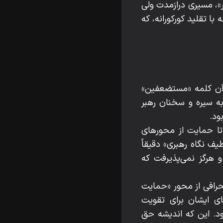
ر»، مسیری درازمدت ولی
با تقلید کورکورانه، که
، آن کلمه «مستضعفین»
ه سیره و سخنان رهبر
ود.
تا حمایت از محورهای
ف نگاه رهبری» دقیقاً
 هرگز نمی‌پذیرفت که
انحرافی از محور «حمایت
ی ایشان برای تقویت
ود. این که اندیشه حق