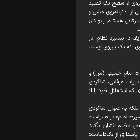
یروی از سطح یک تقلید
ی از «دنباله‌روی مشی و
عرفانی هستیم؛ پیوندی
.
یف در پیشبرد نظام، در
ی، نه یک پیروی ایستا،
ضرت امام خمینی (س) و
دبیات عرفانی، شاگردی
ی که استقلال خود را از
بلکه به عنوان شاگردی
بصیرت امام» در «سیاست
احل عظیم الشان تأکید
پاسداری از یک«امانت»