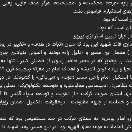
بر پایه «عزت» ،«حکمت» و «مصلحت»، هرگز هدف غایی، یعنی «ا
ای استکبار»، فراموش نشد.
 است که بود
 نشان است که بود»
 ابزار؛ تبیین استراتژی پیروی
اری قائد شهید این بود که میان «ثبات در هدف» و «تغییر در روش
 معمار این مسیر و «دلیل راه» بودند و اصولی بنیادین چون 
ند. پر واضح که در عصر حاضر پیروی از خمینی کبیر ، تنها به 
ا و پیاده کردن اندیشه و اهداف امام در معرکه پیچیده قرن ۲۱» است.
ا استکبار، امام راحل مسیر «عزت» و «بی‌باکی» را گشودند. در د
ت نظامی»، «دیپلماسی مقاومتی» و «توسعه‌ تکنولوژیک» تجلی یا
هبری ایشان صورت گرفت - از تقویت و توسعه سپاه قدس تا 
 و حمایت از جبهه مقاومت - درحقیقت «تکمیل» همان رؤیایی 
له‌ رو امام بودن»، به معنای حرکت در خط مستقیمی بود که ن
ایانش اعتماد به «وعده‌های الهی» بود. در این مسیر، رهبر شهید 