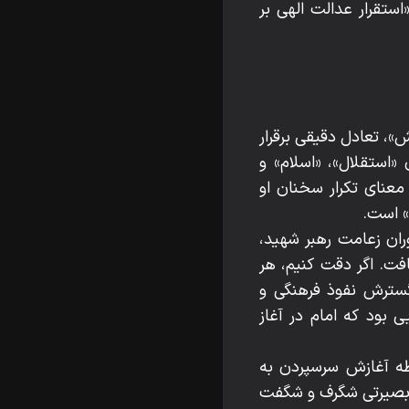
ستقرار عدالت الهی بر
»، تعادل دقیقی برقرار
«استقلال»، «اسلام» و
معنای تکرار سخنان او
وران زعامت رهبر شهید،
فت. اگر دقت کنیم، هر
گسترش نفوذ فرهنگی و
بود که امام در آغاز
قطه آغازش سرسپردن به
با بصیرتی شگرف و شگفت