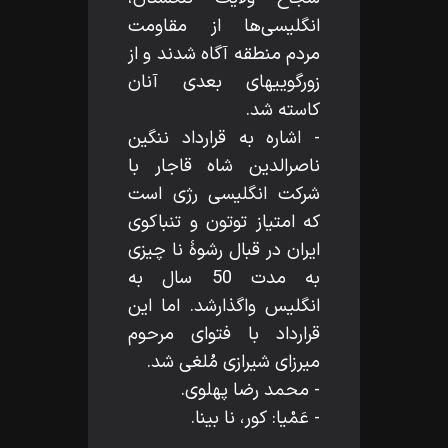
انگليسى‌ها از مقاومت
مردم منطقه آگاه شدند و از
زورگوييهاى بعدى آنان
كاسته شد.
- اشاره به قرارداد ننگين
ناصرالدين شاه قاجار با
شركت انگليسى رژى است
كه امتياز توتون و تنباكوى
ايران در قبال رشوۀ نا چيزى
به مدت 50 سال به
انگليس واگذارشد. اما اين
قرارداد با فتواى مرحوم
ميرزاى شيرازى مُلغى شد.
- محمد رضا پهلوى.
- عَمْيا: كور، نا بينا.