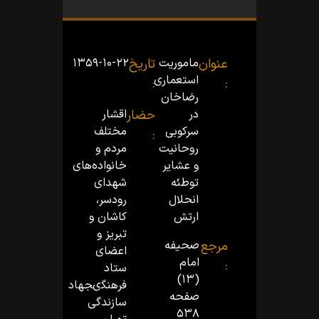
عنوان
ماموریت
تاریخ
۱۳۵۹-۱۰-۲۲
استعمارى
:
:
رضاخان
در
حضار
اقشار
سرکوبى
مختلف
:
روحانیت
مردم و
و عشایر
خانواده‌هاى
توطئه
شهداى
انحلال
رودسر،
ارتش
کاشان و
تبریز و
مرجع
صحیفه
اعضاى
امام
:
ستاد
(۱۳)
فرهنگىجهاد
صفحه
سازندگى
۵۳۸