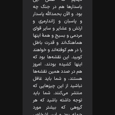
پاسدارها هم در جنگ چه
بود. و الآن بحمداللّه‌ پاسدار
و پاسبان و ژاندارمرى و
ارتش و عشاير و ساير قواى
مردمى و بسيج و همۀ اينها
هماهنگ‌اند و قدرت باطل
را در هم كوفته‌اند و خواهند
كوبيد. اين نقشه‌ها بود كه
اينها كشيده بودند، امروز
هم در صدد همين نقشه‌ها
هستند، و شما بايد غافل
نباشيد از اين چيزهايى كه
منتشر مى‌كنند. شما بايد
توجه داشته باشيد كه هر
گروهى كه بيشتر مورد
حمله بود و اين اشخاص