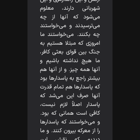
شهربانى دارند، معلوم
مى‌شود كه آنها از چه
مى‌ترسيدند و مى‌خواستند
چه بكنند. مى‌خواستند ما
امروزى كه مبتلا هستيم به
جنگ بين قواى بعثى كافر،
ما هيچ نداشته باشيم و
آنها همه چيز. و از آنها هم
بيشتر راجع به پاسدارها بود
كه پاسدارها هم تمام قدرت
آنها صرف اين مى‌شد كه
پاسدار اصلاً لازم نيست،
كافى است همانى كه بود.
و مى‌خواستند كه پاسدارها
را از معركه بيرون كنند. و ما
ديديم كه نقش اين