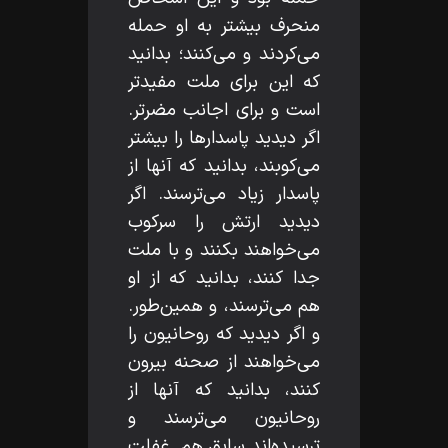
منحرف بيشتر به او حمله
مى‌كردند و مى‌كنند؛ بدانيد
كه اين براى ملت مفيدتر
است و براى اجانب مضرتر.
اگر ديديد پاسدارها را بيشتر
مى‌كوبند، بدانيد كه آنها از
پاسدار زياد مى‌ترسند. اگر
ديديد ارتش را سركوب
مى‌خواهند بكنند و با ملت
جدا كنند، بدانيد كه از او
هم مى‌ترسند، و همين‌طور.
و اگر ديديد كه روحانيون را
مى‌خواهند از صحنه بيرون
كنند، بدانيد كه آنها از
روحانيون مى‌ترسند و
ترسيده‌اند سابق هم. غفلت