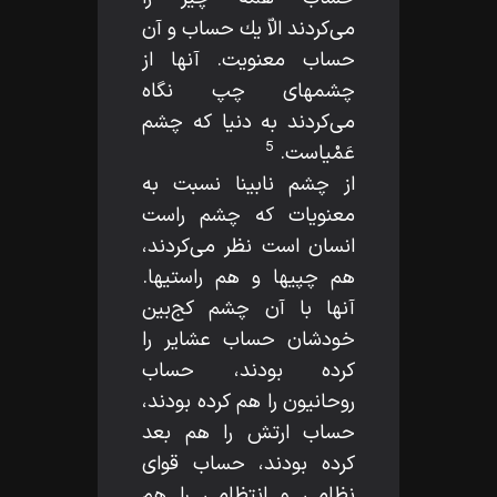
مى‌كردند الاّ يك حساب و آن
حساب معنويت. آنها از
چشمهاى چپ نگاه
مى‌كردند به دنيا كه چشم
5
عَمْياست.
از چشم نابينا نسبت به
معنويات كه چشم راست
انسان است نظر مى‌كردند،
هم چپيها و هم راستيها.
آنها با آن چشم كج‌بين
خودشان حساب عشاير را
كرده بودند، حساب
روحانيون را هم كرده بودند،
حساب ارتش را هم بعد
كرده بودند، حساب قواى
نظامى و انتظامى را هم