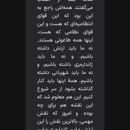
مى‌گفتند همه‌اش راجع به
اين بود كه اين قواى
انتظاميه‌اى كه هست و اين
قواى نظامى كه هست،
اينها همه طاغوتى هستند.
نه ما بايد ارتش داشته
باشيم، و نه ما بايد
ژاندارمرى داشته باشيم، و
نه ما بايد شهربانى داشته
باشيم، همۀ اينها بايد كنار
گذاشته بشود از سر شروع
كنيم. اين هم معلوم شد كه
اين نقشه هم براى چه
بوده. و امروز كه نقش
مهمى، بالاترين نقش را اين
ارتش و اين ژاندارمرى و اين