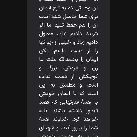
آن وحدتى كه به تبع ايمان
براى شما حاصل شده است
آن را هم حفظ كنيد. ما اگر
شهيد داديم زياد، معلول
داديم زياد و خيلى از جوانها
را از دست داديم، لكن
ايمان را بحمداللّه‌ ملت ما
زن و مردش، بزرگ و
كوچكش از دست نداده
است. و مطمئن به اين
است كه با ايمان خودش
به همۀ قدرتهايى كه قصد
تجاوز داشته باشند غلبه
خواهد كرد. خداوند همۀ
شما را پيروز كند، و شهداى
ما را به رحمت خودش