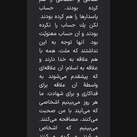
كرده بودند، حساب
پاسدارها را هم كرده بودند.
لكن يك حساب را نكرده
بودند و آن حساب معنويّت
بود. آنها توجه به اين
نداشتند كه ملت، همه با
هم علاقه به خدا دارند و
علاقه به اسلام؛ آن علاقه‌اى
كه پيشقدم مى‌شوند به
واسطۀ آن علاقه براى
فداكارى و براى شهادت. ما
هر روز مى‌بينيم اشخاصى
كه مى‌آيند با من صحبت
مى‌كنند، مصافحه مى‌كنند.
مى‌بينيم كه اشخاص
مى‌آيند و گريه مى‌كنند