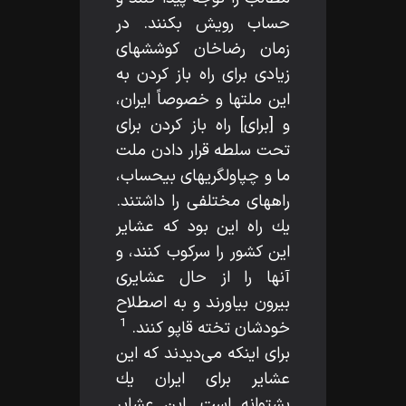
حساب رويش بكنند. در
زمان رضاخان كوششهاى
زيادى براى راه باز كردن به
اين ملتها و خصوصاً ايران،
و [براى] راه باز كردن براى
تحت سلطه قرار دادن ملت
ما و چپاولگريهاى بيحساب،
راههاى مختلفى را داشتند.
يك راه اين بود كه عشاير
اين كشور را سركوب كنند، و
آنها را از حال عشايرى
بيرون بياورند و به اصطلاح
1
خودشان تخته قاپو كنند.
براى اينكه مى‌ديدند كه اين
عشاير براى ايران يك
پشتوانه است. اين عشاير