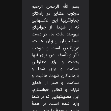
بسم اللّه‌ الرحمن الرحيم
سركوب عشاير در راستاى
چپاولگريها اين عكسهايى
كه از شهدا، از جوانهاى
نيرومند ملت ما، در دست
شما مردان و زنان هست،
غرورآفرين است و موجب
تأثر و تأسف. من براى آنها
رحمت و براى معلولين
سلامت و براى شما و
بازماندگان شهدا، عافيت و
سلامت و صبر از خداى
تبارك و تعالى خواستارم.
اين مصيبتهايى كه بر شما
وارد شده است، بر همۀ
ملت، بر همۀ ما وارد است.