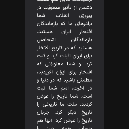
دشمن از تأثير معنويّت در
پيروزى انقلاب شما
برادرهاى ما كه بازماندگان
افتخار ايران هستيد،
بازماندگان اشخاصى
هستيد كه در تاريخ افتخار
براى ايران اثبات كرد و ثبت
كرد، و شما معلولانى كه
افتخار براى ايران آفريديد،
مطمئن باشيد كه در دنيا و
در آخرت، اسم شما ثبت
است. شما تاريخ را عوض
كرديد. ملت ما تاريخى را
تاريخ ديگر كرد. جريان
تاريخ را عوض كرد. آنها هم
حساب همه چيز را