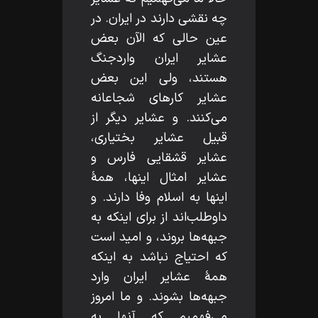
چه نقشى دارند در ايران. در
عين حالى كه الآن بعض
عشاير ايران واردجنگ
هستند، ولى اين بعض
عشاير كارهاى شجاعانه
مى‌كنند. و عشاير ديگر از
قبيل عشاير بختيارى،
عشاير قشقايى فارس و
عشاير امثال اينها، همۀ
اينها به اسلام وفا دارند. و
داوطلب‌اند از براى اينكه به
جبهه‌ها بروند، و اميد است
كه احتياج نباشد به اينكه
همۀ عشاير ايران وارد
جبهه‌ها بشوند. و ما امروز
مى‌فهميم كه آنها به