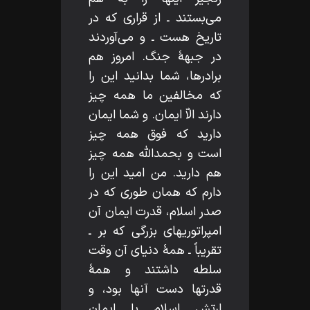
مى‌بستند ـ از قرارى كه در
تاريخ هست ـ و مى‌آوردند
در جبهۀ جنگ. امروز هم
برادرها، شما بدانيد اين را
كه مخالفين ما همه چيز
دارند الاّ ايمان. و شما ايمان
داريد كه فوق همه چيز
است و بحمداللّه‌ همه چيز
هم داريد. من اميد اين را
دارم كه همان طورى كه در
صدر اسلام، قدرت ايمان آن
امپراتوريهاى بزرگى كه بر ـ
تقريباً ـ همۀ دنياى آن وقت
سلطه داشتند و همۀ
قدرتها دست آنها بود، و
ارتش اسلام با ايمان