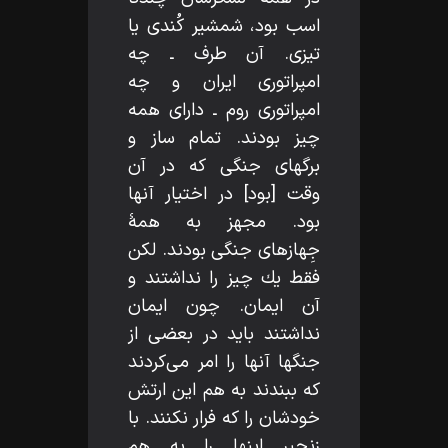
اسب بود، شمشير كُندى يا
تيزى. آن طرف ـ چه
امپراتورى ايران و چه
امپراتورى روم ـ داراى همه
چيز بودند. تمام ساز و
برگهاى جنگى كه در آن
وقت [بود] در اختيار آنها
بود. مجهز به همۀ
جِهازهاى جنگى بودند. لكن
فقط يك چيز را نداشتند و
آن ايمان. چون ايمان
نداشتند بايد در بعضى از
جنگها آنها را امر مى‌كردند
كه ببندند به هم اين ارتش
خودشان را كه فرار نكنند. با
زنجير اينها را به هم