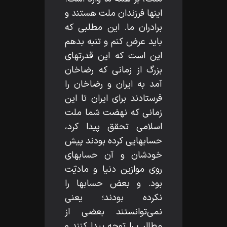
اينها فرزندان ملت هستند و
برادران ما. اين مطلبى كه
بايد عرض كنم و تنبه بدهم
اين است كه اين قدرتهاى
بزرگ از زمانى كه رضاخان
آمد به ايران و رضاخان را
فرستادند براى ايران تا اين
زمانى كه نهضت شما ملت
اسلامى تحقق پيدا كرد،
حسابهايى كرده بودند پيش
خودشان و آن حسابهاى
روى موازين دنيا و ماديّت
بود. و بعض حسابها را
نكرده بودند؛ يعنى
نمى‌توانستند بعضى از
مطالب را توجه پيدا كنند و