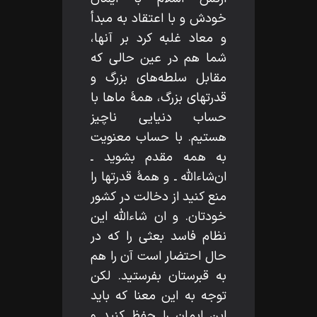
خودش و با اعتقاد به مبدأ
و معاد غلبه كرد بر آنها،
شما هم در عين حالى كه
مقابل سلطه‌هاى بزرگ و
قدرتهاى بزرگ، همۀ ماها با
حساب دنيايى ناچيز
هستيم. با حساب معنويت
به همه مقدم بشويد ـ
ان‌شاءاللّه‌ ـ و همۀ قدرتها را
منع كنيد از دخالت در كشور
خودتان. و ان شاءاللّه‌ اين
نظام فاسد بعثى را كه در
حال احتضار است آن را هم
به قبرستان بفرستيد. لكن
توجه به اين معنا كه بايد
اين ايمان را حفظ كنيد و