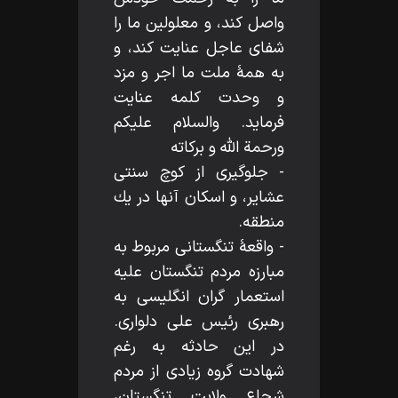
واصل كند، و معلولين ما را
شفاى عاجل عنايت كند، و
به همۀ ملت ما اجر و مزد
و وحدت كلمه عنايت
فرمايد. والسلام عليكم
ورحمة اللّه‌ و بركاته
- جلوگيرى از كوچ سنتى
عشاير، و اسكان آنها در يك
منطقه.
- واقعۀ تنگستانى مربوط به
مبارزه مردم تنگستان عليه
استعمار گران انگليسى به
رهبرى رئيس على دلوارى.
در اين حادثه به رغم
شهادت گروه زيادى از مردم
شجاع ولايت تنگستان،