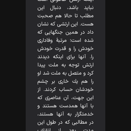
نبايد باشد، دنبال اين
مطلب تا حالا هم صحبت
هست. اين ارتشى كه نشان
داد در همين جنگهايى كه
شده است؛ مرتبۀ وفادارى
خودش را و قدرت خودش
را. آنها براى اينكه ديدند
ارتش توجه به ملت پيدا
كرد و متصل به ملت شد او
را هم يك خارى بر چشم
خودشان حساب كردند. از
اين جهت، آن عناصرى كه
با آنها همدست هستند و
خدمتگزار به آنها هستند،
در مطالبى كه در طول اين
مدت بعد از انقلاب