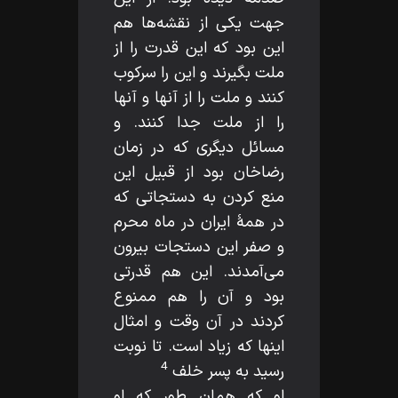
جهت يكى از نقشه‌ها هم
اين بود كه اين قدرت را از
ملت بگيرند و اين را سركوب
كنند و ملت را از آنها و آنها
را از ملت جدا كنند. و
مسائل ديگرى كه در زمان
رضاخان بود از قبيل اين
منع كردن به دستجاتى كه
در همۀ ايران در ماه محرم
و صفر اين دستجات بيرون
مى‌آمدند. اين هم قدرتى
بود و آن را هم ممنوع
كردند در آن وقت و امثال
اينها كه زياد است. تا نوبت
4
رسيد به پسر خلف
او كه همان طور كه او