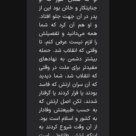
جنايتكار و خائن بود اين از
پدر در آن جهت جلو افتاد.
و او هم آن كرد كه شما
همه مى‌دانيد و تفصيلش
را لازم نيست عرض كنم، تا
وقتى كه انقلاب شد. حمله
بيشتر دشمن به نهادهاى
مفيدتر براى ملت در وقتى
كه انقلاب شد، شما ديديد
كه آن سران ارتش كه فاسد
بودند يا فرار كردند يا گرفتار
شدند، لكن اصل ارتش كه
به حسب طبيعتش وفادار
به كشور و اسلام است بود.
از آن وقت شروع كردند به
اينكه ارتش طاغوتى است