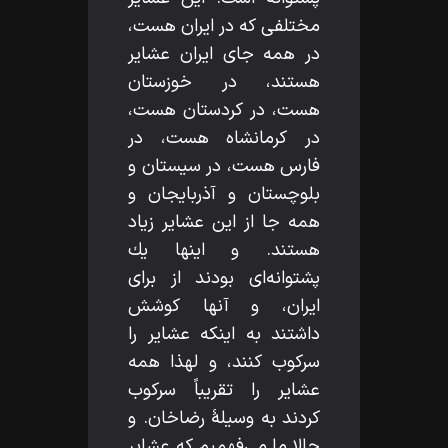
مختلفى كه در ايران هست،
در همه جاى ايران عشاير
هستند، در خوزستان
هست، در كردستان هست،
در كرمانشاه هست، در
فارس هست، در سيستان و
بلوچستان و آذربايجان و
همه جا از اين عشاير زياد
هستند. و اينها يك
پشتوانه‌اى بودند از براى
ايران، و آنها كوشش
داشتند به اينكه عشاير را
سركوب كنند، و لهذا همه
عشاير را تقريباً سركوب
كردند به وسيلۀ رضاخان. و
حالا ما مى‌فهميم كه عشاير