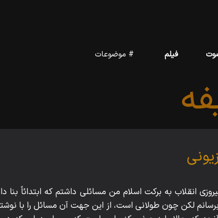
وت
فیلم
# موضوعات
ه
زیونى
م پيروزى انقلاب به بركت اسلام من مسائلى داشتم كه ابتدائاً بنا
انم لكن چون طولانى است، از اين جهت آن مسائل را با نوشته ان