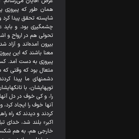
عرض آقايان مى‌رسانم. 
همان طور كه پيروزى پيد
شايسته تحقق پيدا كرد و
چشمگيرى بود. و بايد 
بيرون آمده‌اند و آزاد ش
معنا باشند كه اين پيروزى 
پيروزى به دست آمد. كسى
متعال بود كه وقتى كه ديد
دشمنهاى ما پيدا كردند
توپهايشان، با تانكهايشان
را، و كى خوف در دل آنها
آنها خوف را ايجاد كرد، و
كردند و ديدند كه راه راه
اكبر» بلند شد، خداى تب
خارجى هم، به هم شكست و