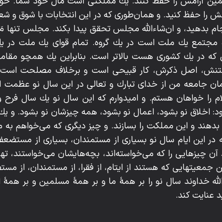
مين آرامش را حفظ كنند. يك مملكتى است مال خود شما. خود 
 را حفظ كنيد. و همان‌طورى كه در اين انتخابات با شوق و شعف
جام بدهيد، و ان‌شاءاللّه‌ مجلس تحقق پيدا بكند. مجلس تنها م
جتمع يك ملت است در يك گروه. تمام قواى يك ملت در يك
ه در يك كشورى هست بالاتر است. بنابراين يك همچو مقامى ر
فتنش، اصل ذكرش، كار قبيحى است و برخلاف مصلحت است 
ان جامعه من از خداى تبارك و تعالى در اين سال نو عظمت 
ا خواهان هستم. و اميدوارم كه اين سال نو يك سال فرح و
: اخلاق نو بشود، اعمال نو بشود، همه چيزشان نو بشود. و يك ن
دهند و اين مملكت را بسازند. و چيز ديگرى كه مى‌خواهم به
 در اين ايام سال نو بسيارى از مستمندان، بسيارى از مستضع
ند آن چيزهايى را كه مى‌خواسته‌اند، بچه‌هايشان مى‌خواستند، تهي
ن جمعيتهايى كه هستند از ايتام، از فقرا، از مستمندان، از مستضع
للّه‌ خداوند سال نو را بر همۀ ما و بر همۀ مسلمين و بر همۀ
د عنايت كند.