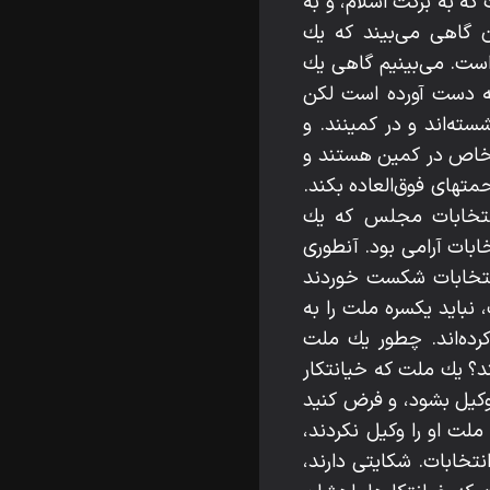
كه به بركت اسلام، و به
ن گاهى مى‌بيند كه يك
است. مى‌بينيم گاهى يك
به دست آورده است لكن
شسته‌اند و در كمينند. و
 اشخاص در كمين هستند و
متهاى فوق‌العاده بكند.
 انتخابات مجلس كه يك
ابات آرامى بود. آنطورى
انتخابات شكست خوردند
نبايد يكسره ملت را به
رده‌اند. چطور يك ملت
ند؟ يك ملت كه خيانتكار
وكيل بشود، و فرض كنيد
ت او را وكيل نكردند،
نتخابات. شكايتى دارند،