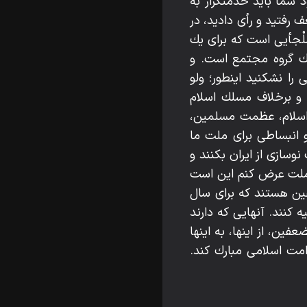
شما بايد خدمتگزار به
 رفتيد و رأى داديد، در
َلْجأيى است كه براى يك
 گروه مجتمع است. و
ا نشكنيد اينطور؛ ولو
و برخلاف مسلك اسلام
اسلام، عظمت مسلمين،
 انبساطى براى ملت ما
وسازى از ايران بكنند و
 ملت عرض كنم اين است
فين هستند كه براى سال
ه كنند. آنهايى كه دارند
فين، از اينها، به اينها
 امت اسلامى مبارك كند.