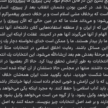
بشرى اين كار قابل انجام نبود. پس پيروزى ما پيروزى[اى] است 
دا شد. در كمين بودن دشمنان انقلاب بعد از پيروزى، انسا
است كه برخلاف مشى اسلام است و بر خلاف دستور پيغمبراكرم 
شود؛ و مى‌داند ملت ما كه در عين حالى كه الآن پيروزى را 
ى كه از ايران و از منطقه استفاده‌هايى كلان داشته‌اند آنها نن
الهام از آنها مى‌گيرند آنها هم در كمينند. غفلت از اينكه اين
ا باز بيدار هستند، ما را ممكن است خداى نخواسته دچار يك زح
اين مسائل باشند. رعايت اخلاق اسلامى در انتخابات مثلاً
رحلۀ بعدش هم بعد ان‌شاءاللّه‌ مى‌شود، اين انتخابات يك انتخ
انتخابات به طور آرامش تحقق پيدا كرد. حالا اگر بعضيها در 
ت داشتند منتها در مجلس حالا دستشان از آن كوتاه شده است، 
 شما شكست خورديد، نبايد بگوييد ملت ايران همه‌شان خلاف ك
 كه با اين آرامش و خوبى انجام داده است، اينها خيانتكار باش
بايد آداب اسلامى را حفظ كنند. به مجرد اينكه يكى مى‌خواهد 
هد وكيل بشود، يا از گروه من است مى‌خواهد وكيل بشود و مل
ردارند و بر ضد اصل انتخابات چيز بنويسند، حمله كنند به اصل ا