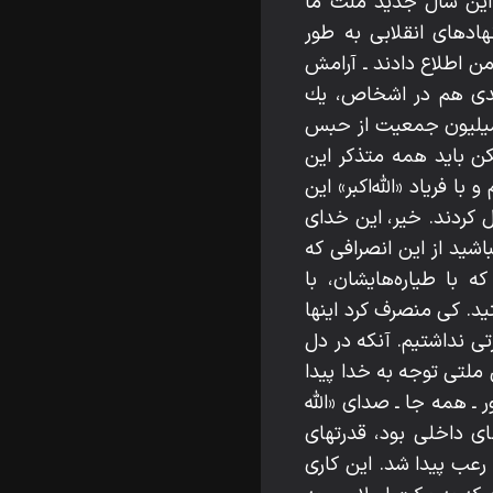
 اين سال جديد ملت ما
هادهاى انقلابى به طور
ن اطلاع دادند ـ آرامش
يدى هم در اشخاص، يك
م در ارواح و اشخاص پيدا بشود؛ اختلافاتى كه بعد از هر انقلابى هست. و 35 ميليون جمعيت از حبس
لكن بايد همه متذكر اين
ا فرياد «اللّه‌اكبر» اين
 كردند. خير، اين خداى
باشيد از اين انصرافى كه
 با طياره‌هايشان، با
تيد. كى منصرف كرد اينها
تى نداشتيم. آنكه در دل
ى ملتى توجه به خدا پيدا
ـ همه جا ـ صداى «اللّه‌
اى داخلى بود، قدرتهاى
رعب پيدا شد. اين كارى