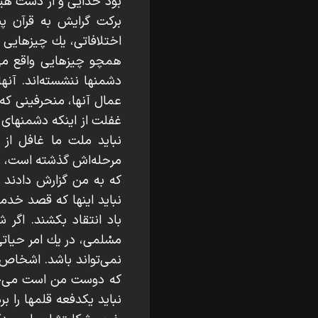
بود خدايى و از دست هيچ 
بركت گرايش به قرآن پي
اختلافاتى، يك چيزهايى 
همچو چيزهايى واقع مى‌
دشمنها ننشسته‌اند. آنهاي
عمال آنها، منحرفينى كه 
غفلت از اينكه دشمنهاى م
نبايد ملت ما غافل از 
مرحله‌اش گذشته است، و م
كه به من گزارش دادند 
نبايد اينها كه قصد خدم
باد انتقاد بكشند. اگر
مسْلمى، در يك امر حياتى
نمى‌تواند باشد. اشخاص 
كه دوست من است مى‌خوا
نبايد يكدفعه قلمها را ب