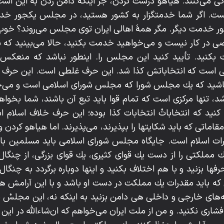
 مى‌كنند. هياهو درست كردن، جز اينكه دامن زدن به اين است
يست. اگر شما خدمتگزار به كشور هستيد، در مجلس يكجور خدمت
ر خدمت ديگر. مگر همۀ اهالى ايران توى مجلس مى‌روند؟ خو
 در كار نيست و مى‌خواهيد خدمت بكنيد، حالا مى‌بينيد كه شم
نيد. تأييد كنيد اين مجلس را. اينطور نباشد كه منعكس ك
است كه انتخاباتش كذا شد. اين حرف غلطى است. اين حرف غلط 
اشيد كه يك مجلس شورا كه مجلس شوراى اسلامى است و مى‌خ
شد، تنها مركزى است كه تمام قوا بايد تبع آن باشند، شما بخواه
 كنيد كه انتخاباتْ انتخابات كذا بوده؛ اين حرف خلاف اسلا
ماتى كه بايد شكايتها را بپذيرند، مى‌پذيرند. اما هياهو كردن و 
ات اسلام است. جايگاه مجلس شوراى اسلامى بايد مسلمين با ه
لكتى را از دست يك قواى كثيرى، يك قواى بزرگى، از چنگال آنه
ن حرفها بزنيد و با هم اختلاف بكنيد و اينها دوباره برگردد به چن
كه بايد مقدرات يك مملكت در دست او باشد و با اين آرامش ه
مه‌هاى خارجى و داخلى هى دامن بزنيد به اينكه نه، اين مجلسْ
ارى نكنيد. و من از ملت ايران مى‌خواهم كه ان‌شاءاللّه‌ در اين