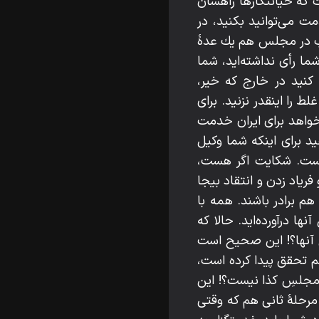
 كه خيانتكارها راهشان
 مى‌توانيد بكنيد، در
ب در مجلس هم يك عدۀ
ا رأى نداشته‌ايد، شما
نيد در خارج كه خير،
را اينقدر نزنيد. براى
واهد براى ايران خدمت
يد براى اينكه شما وكيل
م است. شكايت اگر هست،
فرياد زدن و انتقاد بيجا
م برادر باشند. همه با
ا درآورده‌ايد. حالا كه
گال آنها؟! اين صحيح است
م تحقق پيدا كرده است،
 مجلسِ كذا نيست؟! اين
 مرحلۀ ثانى هم كه وقتى