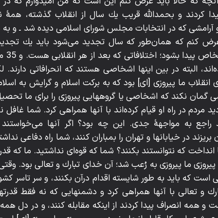
آنچه كه حالا بايد عرض كنم اين است كه من اميدوارم كه در
ا كردند و بحمداللّه‌ قريب يك سال از انقلاب گذشته، همۀ ن
 آرامشى كه در انتخابات مجلس شوراى اسلامى ديده شد ـ و به م
عرض كنم كه همان‌طور كه سال تجديد مى‌شود بايد يك تجد
تحولى ه
ده‌اند، البته در بين اينها اشخاصى هستند كه انحرافاتى دارند. 
انقلاب ما پيروزى [اى] بود كه به بركت اسلام و گرايش به اسلام و ب
 گمان نكند كه اشخاصى يا گروههايى پيروزى را براى ما تحصيل
 مردم در راه او قيام كرده‌اند با آنها همراهى كرد. شما غافل ن
 راجع به مواجهۀ جدى. اين چه بود؟ اگر آنها مى‌خواستند كه
 بريزند در خيابانها و تهران را بمباران كنند، شما راه دفاعى نداش
 انداخت كه نتوانستند بكنند؟ شما كه قوه‌اى نداشتيد. ما كه قدر
 پيروزى ما پيروزى به رُعب شد؛ آن خداى تبارك و تعالى بود. وقت
ى است كه بايد به طور شايسته اقدام درآن بكنند، و سر تاسر كشور 
ارك و تعالى با آنها همراهى كرد و دشمنهايى كه نه فقط قدرته
 همه انصراف پيدا كردند از اينكه مقابله كنند، و در دل همه 