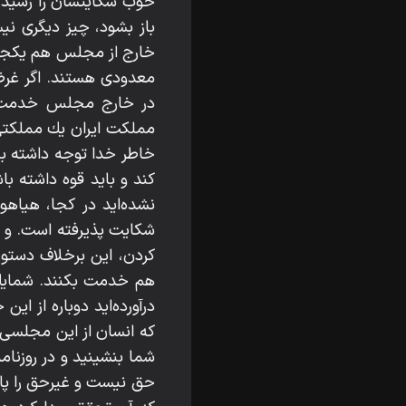
خوب شكايتشان را رسيدگى
باز بشود، چيز ديگرى ن
خارج از مجلس هم يكجو
معدودى هستند. اگر غرضى
در خارج مجلس خدمت بك
مملكت ايران يك مملكتى 
خاطر خدا توجه داشته ب
كند و بايد قوه داشته با
نشده‌ايد در كجا، هياهو
شكايت پذيرفته است. و مقا
كردن، اين برخلاف دستور
هم خدمت بكنند. شمايك مم
درآورده‌ايد دوباره از اي
كه انسان از اين مجلسى 
شما بنشينيد و در روزنا
حق نيست و غيرحق را پافش