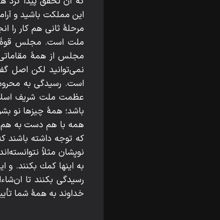
كه آن تحقق پيدا كرد ه
اين مملكت باشيد و آرامش
مرحلۀ ثانى هم كار را ان
ملت است. مجلس قوۀ م
مجلس از همۀ مقاماتى ك
نمى‌توانيد لكن اصل گ
است. رسيدگى به محروم
عظمت ملت شريف اسلام ر
باشد؛ همۀ چيزها نو بشود
همه با هم دست به هم ب
كه توجه داشته باشند كه
نويِشان مثلاً نتوانسته‌ا
به اينها كمك بكنند. و اي
رسيدگى بكنند تا ان‌شاءا
خداوند به همۀ شما تأيي