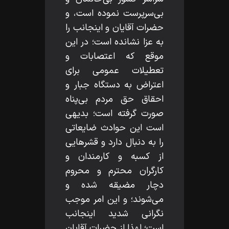
بى‌سرپرست نموده است، و
حضرات آقايان و اينجانب را
به عزا نشانده است؛ در اين
موقع كه اعتصابات و
تعطيلات عمومى براى
اعتراض به دستگاه جبار و
احقاق حق مردم بى‌پناه
صورت گرفته است؛ بديهى
است اين حوادث ضايعاتى
را به دنبال دارد و قشرهايى
از كسبه و كارمندان و
كارگران محترم و محروم
دچار مضيقه شده و
مى‌شوند؛ و اين امر موجب
نگرانى شديد اينجانب
است؛ لهذا از حضرات آقايان