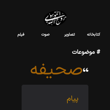
کتابخانه
تصاویر
صوت
فیلم
# موضوعات
صحیفه
پیام