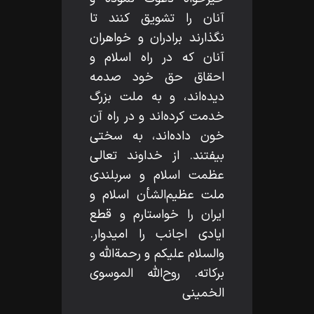
آنان را تشويق كنند تا
نگذارند برادران و خواهران
آنان كه در راه اسلام و
احقاق حق خود صدمه
ديده‌اند، و به ملت بزرگ
خدمت كرده‌اند و در راه آن
خون داده‌اند، به سختى
بيفتند. از خداوند تعالى
عظمت اسلام و سربلندى
ملت عظيم‌الشأن اسلام و
ايران را خواستارم و قطع
ايادى اجانب را اميدوار.
والسلام عليكم و رحمة‌اللّه‌ و
بركاته. روح‌الله الموسوى
الخمينى