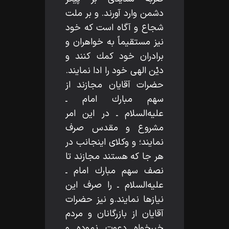
دشمن وارد آورند. و بر ملت
شجاع و آگاه است كه خود
نيز مستقيماً به خواهران و
برادران خود كمك كنند و
ديْن الهى خود را ادا نمايند.
حضرات آقايان مجازند از
سهم مبارك امام ـ
عليه‌السلام ـ در اين امر
مشروع و مقدس صرف
نمايند؛ و وكلاى اينجانب در
هر جا كه هستند مجازند تا
نصف سهم مبارك امام ـ
عليه‌السلام ـ را صرف اين
نيازها نمايند.و نيز حضرات
آقايان از بازرگانان و مردم
خيرخواه دعوت نموده و