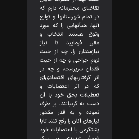
تقاضاى محترمانه دارم كه
در تمام شهرستانها و توابع
آنها، هيأتهايى را كه مورد
وثوق هستند انتخاب و
مقرر فرماييد تا نياز
نيازمندان را، چه از حيث
لزوم جراحى و چه از حيث
فقدان سرپرست، و چه در
اثر گرفتاريهاى اقتصادى‌اى
كه در اثر اعتصابات و
تعطيلات بحق خود با آن
دست به گريبانند، بر طرف
نموده و به قدر مقدور
نيازهاى آنان را رفع كنند تابا
پشتگرمى با اعتصابات خود
ضربۀ شديدى بر پيكر