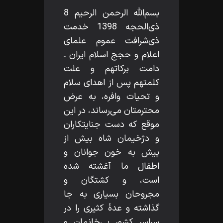
بسم‌اللّه‌ الرحمن الرحيم 8
ذى‌الحجه 1398 خدمت
ذى‌شرافت عموم علماى
اعلام و حجج اسلام ايران ـ
دامت بركاتهم و علت
كلمتهم پس از اهداى سلام
و تحيات وافره، به عرض
محترمتان مى‌رساند، در اين
موقع كه دست جنايتكاران
و دژخيمان شاه بيش از
پيش به خون جوانان و
اطفال ما آغشته شده
است، و كشتگان و
مجروحان بسيارى به جا
گذاشته و عدۀ كثيرى را در
سراسر كشور بى‌خانمان و