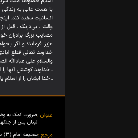
اسلام خصوصاً ملت شريف اي
با همت عالى به زندگى با
انسانيت سفيد كند. اينج
وقت ـ بى‌درنگ ـ قبل از 
مصايب بزرگ برادران خود
عزيز فرمايد؛ و اگر بخو
خداوند تعالى قطع ايادى 
والسلام على عباداللّه‌ الصالحين و رحمة‌اللّه
ـ خداوند كوشش آنها را ا
ـ خدا ايشان را از اسلام 
عنوان :
ضرورت کمک به وضع
لبنان پس از جنگه
مرجع :
صحیفه امام (۳)
صف