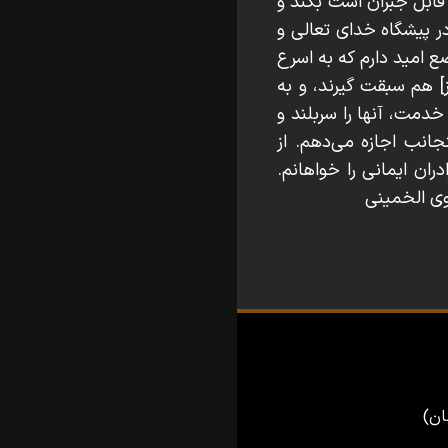
ه قابل جبران است بكند و
در پيشگاه خداى تعالى و
 اميد دارم كه به اسرع
ز] هم سبقت گيرند، و به
دمت، آنها را سربلند و
جانب اجازه مى‌دهم. از
ران ايمانى را خواهانم.
ان)