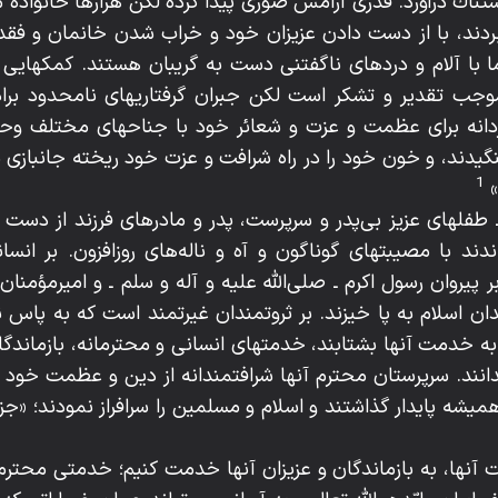
اك درآورد. قدرى آرامش صورى پيدا كرده لكن هزارها خانوادۀ م
ردند، با از دست دادن عزيزان خود و خراب شدن خانمان و فقد
ا با آلام و دردهاى ناگفتنى دست به گريبان هستند. كمكهايى
جب تقدير و تشكر است لكن جبران گرفتاريهاى نامحدود برادران
 مردانه براى عظمت و عزت و شعائر خود با جناحهاى مختلف و
دند، و خون خود را در راه شرافت و عزت خود ريخته جانبازى شجاعا
1
ً»
 ـ طفلهاى عزيز بى‌پدر و سرپرست، پدر و مادرهاى فرزند از دست 
ندند با مصيبتهاى گوناگون و آه و ناله‌هاى روزافزون. بر انسا
يروان رسول اكرم ـ صلى‌اللّه‌ عليه و آله و سلم ـ و اميرمؤمنان 
ن اسلام به پا خيزند. بر ثروتمندان غيرتمند است كه به پاس ن
ه خدمت آنها بشتابند، خدمتهاى انسانى و محترمانه، بازماندگان
دانند. سرپرستان محترم آنها شرافتمندانه از دين و عظمت خود 
ميشه پايدار گذاشتند و اسلام و مسلمين را سرافراز نمودند؛ «جزاهم‌
 آنها، به بازماندگان و عزيزان آنها خدمت كنيم؛ خدمتى محترم