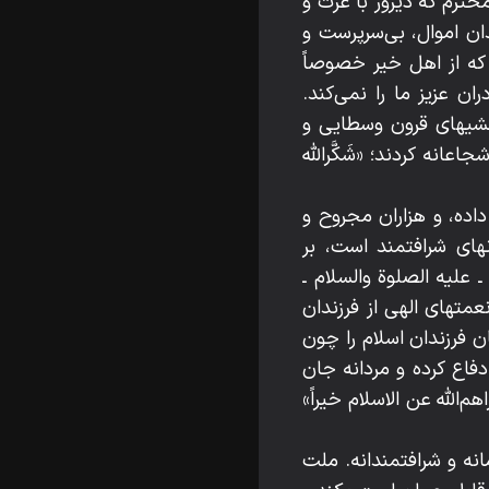
حترم كه ديروز با عزت و
ان اموال، بى‌سرپرست و
 كه از اهل خير خصوصاً
 عزيز ما را نمى‌كند.
حشيهاى قرون وسطايى و
نه كردند؛ «شَكَّراللّه‌
داده، و هزاران مجروح و
نهاى شرافتمند است، بر
ـ عليه الصلوة والسلام ـ
عمتهاى الهى از فرزندان
 فرزندان اسلام را چون
دفاع كرده و مردانه جان
اللّه‌ عن الاسلام خيراً»
انه و شرافتمندانه. ملت