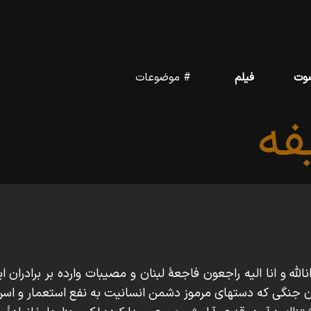
وت
فیلم
# موضوعات
ه
اناللّه‌ و انا اليه راجعون فاجعۀ لبنان و مصيبات وارده بر برادرا
ون جنگى كه دستهاى مرموز دشمن انسانيت به نفع استعمار و اسرائيل