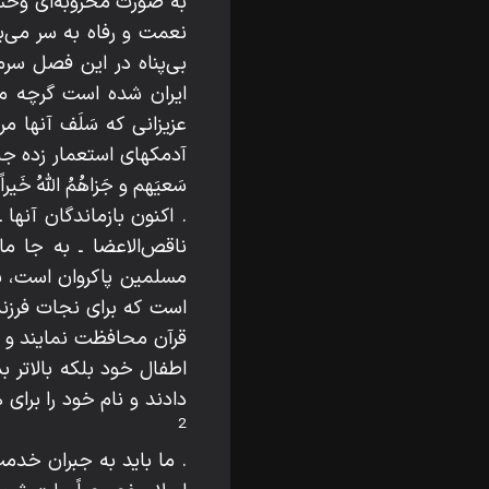
به صورت مخروبه‌اى وحشتن
نعمت و رفاه به سر مى‌ب
بى‌پناه در اين فصل سرم
ايران شده است گرچه مو
عزيزانى كه سَلَف آنها
آدمكهاى استعمار زده جنگي
سَعيَهم و جَزاهُمُ اللّه‌ُ خَيرا
. اكنون بازماندگان آنها
ناقص‌الاعضا ـ به جا ما
مسلمين پاكروان است، بر پ
است كه براى نجات فرزندا
قرآن محافظت نمايند و ب
اطفال خود بلكه بالاتر ب
دادند و نام خود را براى ه
2
. ما بايد به جبران خدمت