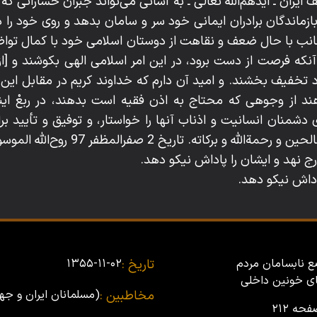
ران ـ ايّدهم‌اللّه‌ تعالى ـ به آسانى مى‌تواند جبران خساراتى ك
زماندگان برادران ايمانى خود سر و سامان بدهد و روى خود را 
انب با حال ضعف و نقاهت از دوستان اسلامى خود با كمال تواضع
آنكه فرصت از دست برود، در اين امر اسلامى الهى بكوشند و [ا
 تخفيف بخشند. و اميد آن دارم كه خداوند كريم در مقابل اين خ
اهند از وجوهى كه محتاج به اذن فقيه است بدهند، در ربعْ اين
دشمنان انسانيت و اذناب آنها را خواستار، و توفيق و تأييد براد
‌ و بركاته. تاريخ 2 صفرالمظفر 97 روح‌اللّه‌ الموسوى الخمينى
رج نهد و ايشان را پاداش نيكو دهد.
پاداش نيكو دهد.
 نابسامان مردم
تاریخ :
۱۳۵۵-۱۱-۰۲
اى خونین داخلى
مخاطبین :
(مسلمانان ایران و جه
حه ۲۱۲