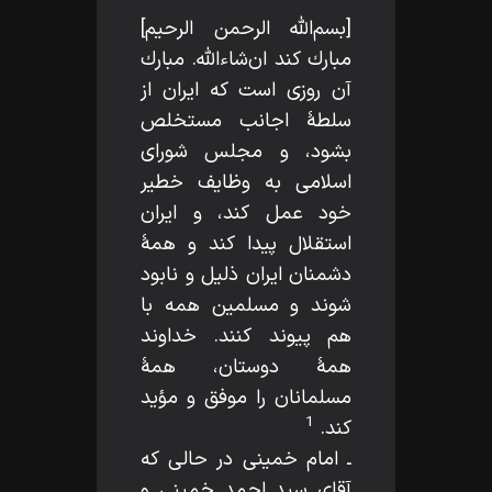
[بسم‌اللّه‌ الرحمن الرحيم]
مبارك كند ان‌شاءاللّه‌. مبارك
آن روزى است كه ايران از
سلطۀ اجانب مستخلص
بشود، و مجلس شوراى
اسلامى به وظايف خطير
خود عمل كند، و ايران
استقلال پيدا كند و همۀ
دشمنان ايران ذليل و نابود
شوند و مسلمين همه با
هم پيوند كنند. خداوند
همۀ دوستان، همۀ
مسلمانان را موفق و مؤيد
1
كند.
ـ امام خمينى در حالى كه
آقاى سيد احمد خمينى و