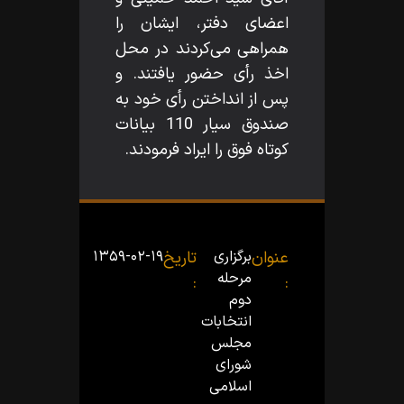
اعضاى دفتر، ايشان را
همراهى مى‌كردند در محل
اخذ رأى حضور يافتند. و
پس از انداختن رأى خود به
صندوق سيار 110 بيانات
كوتاه فوق را ايراد فرمودند.
عنوان
برگزارى
تاریخ
۱۳۵۹-۰۲-۱۹
مرحله
:
:
دوم
انتخابات
مجلس
شوراى
اسلامى