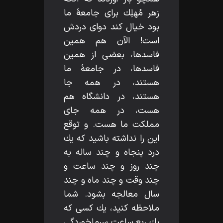
زهر مُهلِك براى جامعۀ ما
بود خيال كند دواى دردش
است! الآن هم همين
فاسدها، بعضى از همين
فاسدها، در جامعۀ ما
هستند، در همه جا
هستند، در دانشگاه هم
هست، در همه جاى
مملكت ما هست. و توقع
اين را نداشته باشيد كه يك
درد پنجاه و چند ساله به
چند روز و چند ساعت و
چند وقت و چند ماه و چند
سال معالجه بشود. شما
ملاحظه كنيد، يك كسى كه
يك ربع ساعت سرماخوردگى