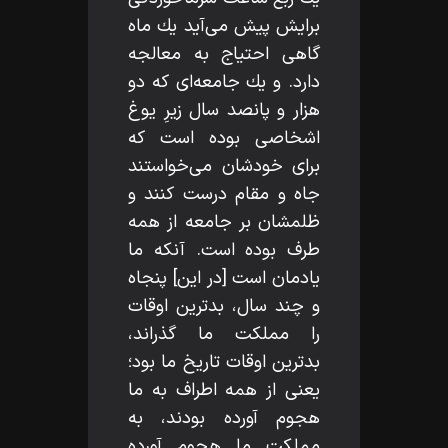
برايش پيش مى‌آيد يك ماه
گاهى احتياج به معالجه
دارد. و يك جامعه‌اى كه دو
هزار و پانصد سال زيرِ يوغ
اشخاصى بوده است كه
براى خودشان مى‌خواستند
جاه و مقام درست كنند و
ظلمشان بر جامعه از همه
طرف بوده است. آنكه ما
يادمان است [در اين] پنجاه
و چند سال، بدترين اوقات
را مملكت ما گذراند،
بدترين اوقات تاريخ ما بود؛
يعنى از همه اطراف به ما
هجوم آورده بودند، به
مملكت ما هجوم آورده