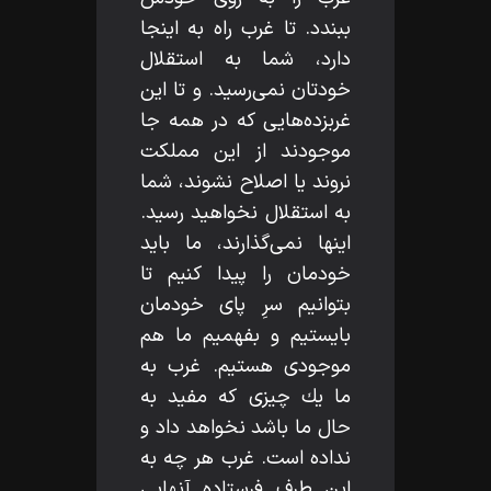
ببندد. تا غرب راه به اينجا
دارد، شما به استقلال
خودتان نمى‌رسيد. و تا اين
غربزده‌هايى كه در همه جا
موجودند از اين مملكت
نروند يا اصلاح نشوند، شما
به استقلال نخواهيد رسيد.
اينها نمى‌گذارند، ما بايد
خودمان را پيدا كنيم تا
بتوانيم سرِ پاى خودمان
بايستيم و بفهميم ما هم
موجودى هستيم. غرب به
ما يك چيزى كه مفيد به
حال ما باشد نخواهد داد و
نداده است. غرب هر چه به
اين طرف فرستاده آنهايى