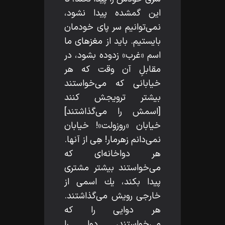
اين گمشده پيدا نشود،
نمى‌توانيم سر پاى خودمان
بايستيم. بايد از مغزهاى ما
اسم «غرب» زدوده بشود، در
مقابلِ آن وقت كه هر
خيابانى كه مى‌خواستند
بيشتر ترويجش كنند
[اسمش را مى‌گذاشتند]
خيابان «روزولت»! خيابان
نمى‌دانم زهرمار! هِى از آنها.
هر دواخانه‌اى كه
مى‌خواستند بيشتر مشترى
پيدا بكند، يك اسمى از
خارجى رويش مى‌گذاشتند.
هر دوايى را كه
مى‌خواستند، دوا را