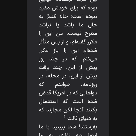
بوده كه براى خودش مفيد
نبوده است؛ حالا مُضرِّ به
حال ما باشد يا نباشد
مطرح نيست. من اين را
مكرر گفته‌ام، و از بس متأثر
شده‌ام اين را باز مكرر
مى‌كنم، كه در چند روز
پيش از اين، چند وقت
پيش از اين، در مجله، در
روزنامه، خواندم كه
دواهايى كه در امريكا قدغن
شده است كه استعمال
بكنند آنجا لكن مجازند كه
1
به دنياى ثالث
بفرستند! شما ببينيد با ما
اينها چه نظرى به ما