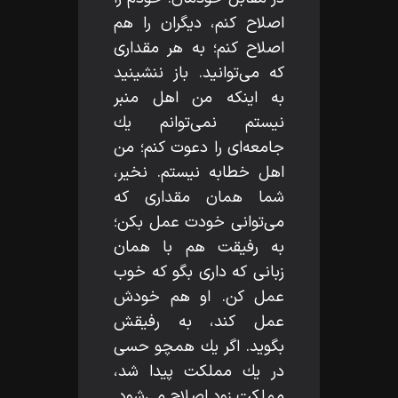
اصلاح كنم، ديگران را هم
اصلاح كنم؛ به هر مقدارى
كه مى‌توانيد. باز ننشينيد
به اينكه من اهل منبر
نيستم نمى‌توانم يك
جامعه‌اى را دعوت كنم؛ من
اهل خطابه نيستم. نخير،
شما همان مقدارى كه
مى‌توانى خودت عمل بكن؛
به رفيقت هم با همان
زبانى كه دارى بگو كه خوب
عمل كن. او هم خودش
عمل كند، به رفيقش
بگويد. اگر يك همچو حسى
در يك مملكت پيدا شد،
مملكت زود اصلاح مى‌شود.