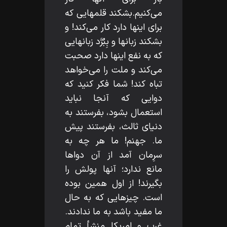
مى‌كنيم.بشكند قلمهايى كه
براى اينها دارد كار مى‌كند! و
بشكند زبانها و بِبُرَّد زبانهايى
كه به نفع اينها دارد صحبت
مى‌كند و ملت را مى‌خواهد
تباه كند! شما فكر كنيد كه
دوايى كه آنجا نبايد
استعمال بشود، بفرستند به
دنياى ثالث، بفرستند پيش
ما. جهنم! ما هر چه به
سرِمان آمد از آن دواها
مانع ندارد؛ آنها پولش را
بگيرند! از اول همين بوده
است. چيزهايى كه به حال
ما مفيد باشد به ما ندادند.
غرب و امريكا منشأ تمام