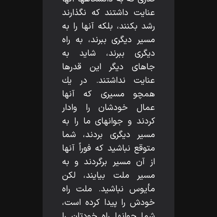
عنايت داشتند كه نگذارند
رشد بكنند، بلكه آنها را به
مسير ديگرى ببرند، به راه
ديگرى ببرند، شايد به
جاهاى ديگر اين قدرها
عنايت نداشتند. در يك
همچو مسيرى كه آنها
عمال خودشان را وادار
كردند و جوانهاى ما را به
مسير ديگرى بردند، شما
متوقع نباشيد كه فوراً آنها
از آن مسير برگردند و به
مسير ملت بيايند، لكن
مأيوس نباشيد. ملت راه
خودش را پيدا كرده است،
شما جوانها راه خودتان را