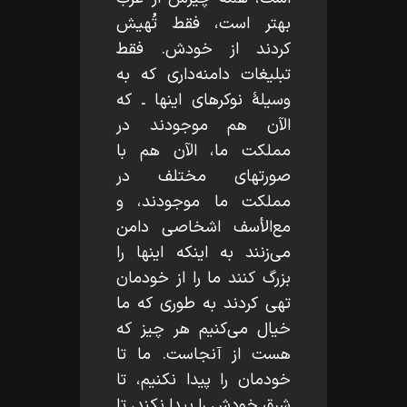
بهتر است، فقط تُهيش
كردند از خودش. فقط
تبليغات دامنه‌دارى كه به
وسيلۀ نوكرهاى اينها ـ كه
الآن هم موجودند در
مملكت ما، الآن هم با
صورتهاى مختلف در
مملكت ما موجودند، و
مع‌الأسف اشخاصى دامن
مى‌زنند به اينكه اينها را
بزرگ كنند ما را از خودمان
تهى كردند به طورى كه ما
خيال مى‌كنيم هر چيز كه
هست از آنجاست. ما تا
خودمان را پيدا نكنيم، تا
شرق خودش را پيدا نكند، تا