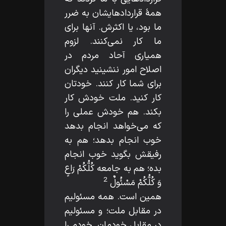
همۀ قراردادهايشان به ضرر
ما بود، يا اكثرش. آنها براى
ما كار نمى‌كنند. لزوم
هميارى آحاد مردم در
اصلاح امور ننشينيد ديگران
براى شما كار كنند. خودتان
كار كنيد. ملت خودش كار
بكند. هم خودش عملى را
كه مى‌خواهد انجام بدهد
خوب انجام بدهد؛ هم به
رفيقش بگويد خوب انجام
بده؛ هم به جامعه كُلُّكُمْ رَاعٍ
2
وَ كُلُّكُمْ مَسْئُولٌ
همين است. همه مسئوليم
در مقابل ملت؛ و مسئوليم
در مقابل خودمان. خودم را