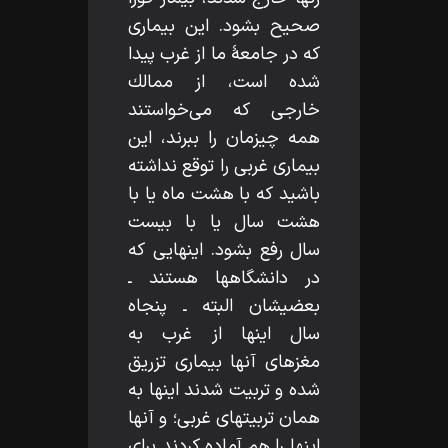
صحيح بشود. اين بيمارى
كه در جامعۀ ما از غرب پيدا
شده است، از ممالك
خارجى كه مى‌خواستند
همه چيزمان را ببرند، اين
بيمارى غربى را توقع نداشته
باشيد كه با هشت ماه يا با
هشت سال يا با بيست
سال رفع بشود. اينهايى كه
در دانشگاهها هستند ـ
بعضيشان البته ـ پنجاه
سال اينها از غرب به
مغزهاى آنها بيمارى تزريق
شده و تربيت شدند اينها به
همان تربيتهاى غربى؛ و آنها
اينها را هم آماده كردند براى