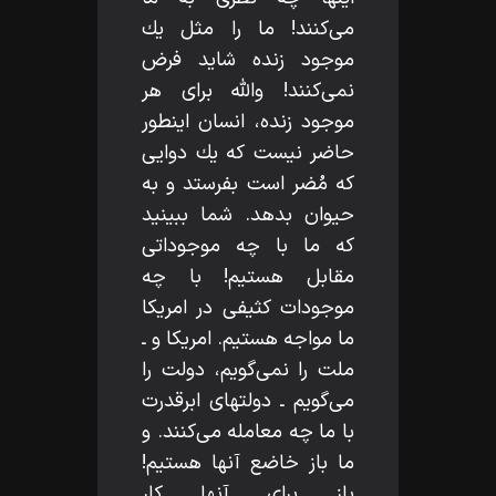
مى‌كنند! ما را مثل يك
موجود زنده شايد فرض
نمى‌كنند! واللّه‌ براى هر
موجود زنده، انسان اينطور
حاضر نيست كه يك دوايى
كه مُضر است بفرستد و به
حيوان بدهد. شما ببينيد
كه ما با چه موجوداتى
مقابل هستيم! با چه
موجودات كثيفى در امريكا
ما مواجه هستيم. امريكا و ـ
ملت را نمى‌گويم، دولت را
مى‌گويم ـ دولتهاى ابرقدرت
با ما چه معامله مى‌كنند. و
ما باز خاضع آنها هستيم!
باز براى آنها كار