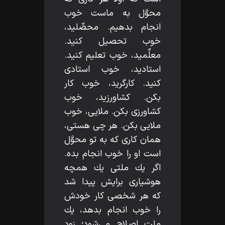
محوَّل به ماست خوب
انجام بدهيم. محصِّليد،
خوب تحصيل كنيد.
معلِّميد، خوب تعليم كنيد.
استاديد، خوب استادى
كنيد. كارگريد، خوب كار
بكن. كشاورزيد، خوب
كشاورزى بكن. ملايى، خوب
ملايى بكن. هر چى هستى،
همان كارى كه به تو محوَّل
است او را خوب انجام بده.
اگر يك ملتى يك همچه
هوشيارى برايش پيدا شد
كه هر شخصى كار خودش
را خوب انجام بدهد، يك
ملت اصلاح مى‌شود؛ زود