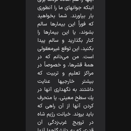
اينكه جوانهاى ما را آنطورى
بار بياورند. شما بخواهيد
كه فوراً اين بيمارها سالم
بشوند، يا اين بيمارها را
كنار بگذاريد و سالم پيدا
بكنيد، اين توقع غيرمعقولى
است. من مى‌دانم كه در
همۀ قشرها، و خصوصاً در
مراكز تعليم و تربيت كه
بيشتر خارجيها عنايت
داشتند به نگهدارى آنها در
يك سطح معينى، يا منحرف
كردن آنها از آن راهى كه
بايد بروند. خيانت رژيم شاه
در ترويج غرب‌زدگى آن
قدرى كه به دانشگاهها آنها