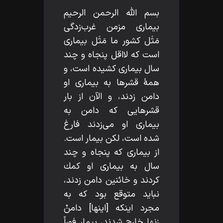
بسم اللّه‌ الرحمن الرحيم
بيمارى مزمن غرب‌زدگى
مَثَل كشور ما مَثَل بيمارى
است كه لااقل پنجاه و چند
سال بيمارى كشيده است، و
همۀ قشرها به بيمارى او
دامن زدند، و الآن از بار
قشرهايى كه دامن به
بيمارى او مى‌زدند فارغ
شده است، لكن بيمار است.
از بيمارى كه پنجاه و چند
سال به بيمارى او كمك
كردند و خائنين دامن زدند،
نبايد متوقع بود كه به
مجرد اينكه [اينها] دامنْ
زنها خارج شدند، بيمار فوراً