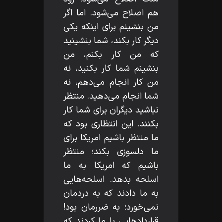
هم اصلاح مى‌شود. اما اگر
من بنشينم براى اينكه يكى
ديگر كار بكند، شما بنشينيد
كه من كار بكنم، من
بنشينم شما كار بكنيد، نه
من كار انجام مى‌دهم، نه
شما انجام مى‌دهيد. منتظر
نباشيد ديگران براى شما كار
بكنند. اين انتظارى بود كه
ما منتظر باشيم امريكا براى
ما دلسوزى بكند؛ منتظر
باشيم كه امريكا به ما
اسلحه بدهد. اسلحه‌هايى
به ما دادند كه به دردمان
نمى‌خورد؛ به ضررمان بود!
قراردادهايى با ما كردند كه