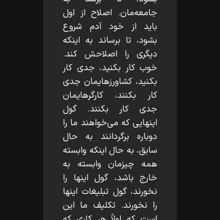
جامعه‌مان. اصلاح از اول
بايد از خود آدم شروع
بشود، تا برساند به اينكه
ديگرى را اصلاحش كند.
خوب كار بكنيد، جدى كار
بكنيد، كشاورزهايمان جدى
كار بكنند، كارگرهايمان
جدى كار بكنند. گول
اينهايى كه مى‌خواهند ما را
دوباره برگردانند به حال
سابق، به حال اينكه وابسته
همه چيزمان وابسته به
خارج باشد، گول اينها را
نخورند، گول تبليغات اينها
را نخورند. تكليف ما اين
است كه اولاً هر كارى كه