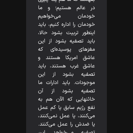
در عالم هستيم؛ و ما
خودمان مى‌خواهيم
خودمان را اداره كنيم، بايد
اينطور تربيت بشود حالا،
بايد تصفيه بشود از اين
مغزهاى پوسيده‌اى كه
عاشق امريكا هستند و
عاشق غرب هستند، بايد
تصفيه بشود از اين
موجودات. بايد ادارات ما
تصفيه بشود از آن
خائنهايى كه الآن هم به
نفع رژيم سابق يا كم عمل
مى‌كنند، يا عمل نمى‌كنند،
يا ضدش را عمل مى‌كنند.
تصفيه مى‌خواهد اين