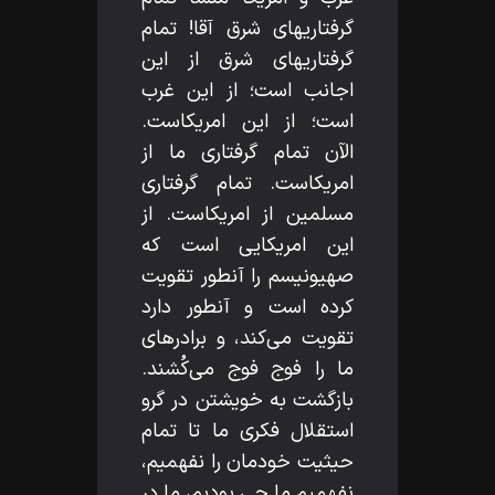
گرفتاريهاى شرق آقا! تمام
گرفتاريهاى شرق از اين
اجانب است؛ از اين غرب
است؛ از اين امريكاست.
الآن تمام گرفتارى ما از
امريكاست. تمام گرفتارى
مسلمين از امريكاست. از
اين امريكايى است كه
صهيونيسم را آنطور تقويت
كرده است و آنطور دارد
تقويت مى‌كند، و برادرهاى
ما را فوج فوج مى‌كُشند.
بازگشت به خويشتن در گرو
استقلال فكرى ما تا تمام
حيثيت خودمان را نفهميم،
نفهميم ما چى بوديم، ما در