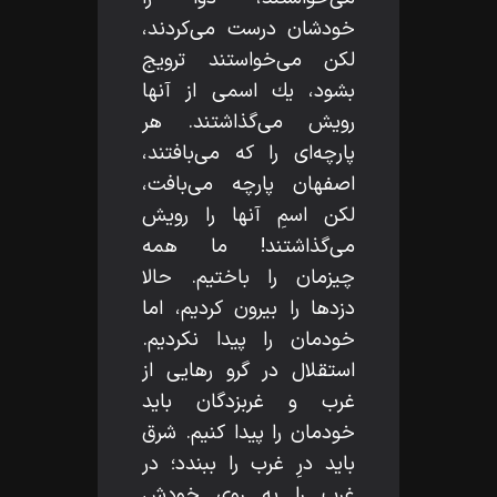
خودشان درست مى‌كردند،
لكن مى‌خواستند ترويج
بشود، يك اسمى از آنها
رويش مى‌گذاشتند. هر
پارچه‌اى را كه مى‌بافتند،
اصفهان پارچه مى‌بافت،
لكن اسمِ آنها را رويش
مى‌گذاشتند! ما همه
چيزمان را باختيم. حالا
دزدها را بيرون كرديم، اما
خودمان را پيدا نكرديم.
استقلال در گرو رهايى از
غرب و غربزدگان بايد
خودمان را پيدا كنيم. شرق
بايد درِ غرب را ببندد؛ در
غرب را به روى خودش