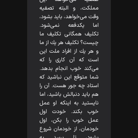
مملكت، و البته تصفيه
وقت مى‌خواهد، بايد بشود،
اما يكدفعه نمى‌شود.
تكليف همگانى تكليف ما
چيست؟ تكليف هر يك از ما
و هر يك از افراد ملت اين
است كه آن كارى را كه
مى‌كند خوب انجام بدهد.
شما متوقع اين نباشيد كه
استاد چه جور هست. آن را
هم بايد دنبالش باشيد، اما
نايستيد به اينكه او عمل
خوب بكند. خودت اول
عمل خوب را بكن، اول
خودمان، از خودمان شروع
بشود، تا برسد به