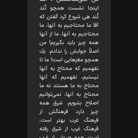
اينجا نشست همچو تُند
تُند هِى شروع كرد گفتن كه
آقا ما محتاجيم به آنها، ما
محتاجيم به آنها، ما از آنها
همه چيز بايد بگيريم! من
اصلاً جوابش را ندادم. يك
همچو مغزهايى است! ما تا
نفهميم كه محتاج به آنها
نيستيم، نفهميم كه آنها
محتاج به ما هستند نه ما
محتاج به آنها، نمى‌توانيم
اصلاح بشويم. شرق همه
چيز دارد. فرهنگش از
فرهنگ غرب بهتر است،
فرهنگ غرب از شرق رفته
است، همه چيزش از غرب