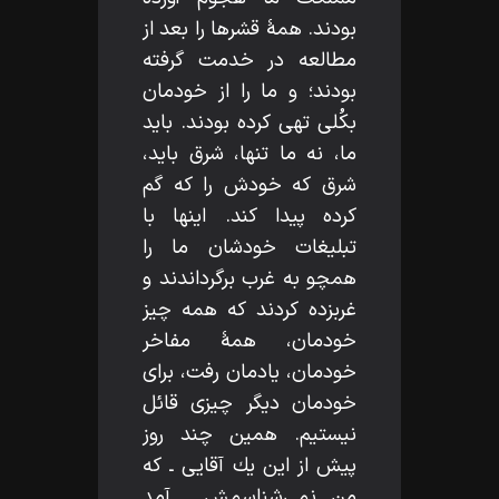
بودند. همۀ قشرها را بعد از
مطالعه در خدمت گرفته
بودند؛ و ما را از خودمان
بكُلى تهى كرده بودند. بايد
ما، نه ما تنها، شرق بايد،
شرق كه خودش را كه گم
كرده پيدا كند. اينها با
تبليغات خودشان ما را
همچو به غرب برگرداندند و
غربزده كردند كه همه چيز
خودمان، همۀ مفاخر
خودمان، يادمان رفت، براى
خودمان ديگر چيزى قائل
نيستيم. همين چند روز
پيش از اين يك آقايى ـ كه
من نمى‌شناسمش ـ آمد