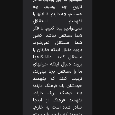
تاريخ چه بوديم، چه
هستيم، چه داريم، تا اينها را
نفهميم، استقلال
نمى‌توانيم پيدا كنيم. تا فكر
شما مستقل نباشد، كشور
شما مستقل نمى‌شود.
برويد دنبال اينكه فكرتان را
مستقل كنيد. دانشگاهها
بروند دنبال اينكه جوانهاى
ما را مستقل بجا بياورند،
تربيت كنند كه بفهمند
خودشان يك فرهنگ دارند؛
يك فرهنگ بزرگ دارند.
بفهمند فرهنگ از اينجا
صادر شده است به خارج.
بفهمند كه ما هم يك چيزى