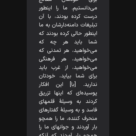
مى‌دانستيم. ما را اينطور
درست كرده بودند، با آن
تبليغات دامنه‌دارشان به ما
اينطور حالى كرده بودند كه
شما بايد هر چه كه
مى‌خواهيد، هر تمدنى كه
مى‌خواهيد، هر فرهنگى
مى‌خواهيد، از غرب بايد
براى شما بيايد، خودتان
نداريد. [با] اين افكار
پوسيده‌اى كه اينها تزريق
كردند به وسيلۀ قلمهاى
فاسد و به وسيلۀ گفتارهاى
منحرف كننده، ما را همچو
بار آوردند و جوانهاى ما را
همچو بار آوردند كه آنكه