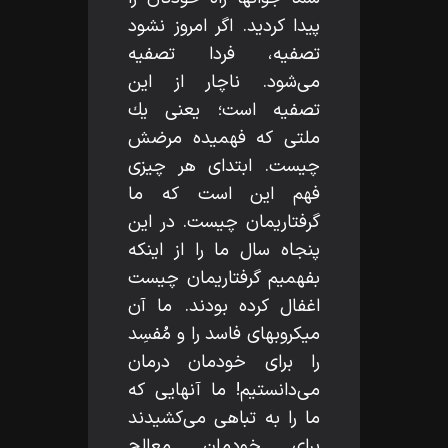
پيدا كرديد. اگر امروز نشود
تصفيه، فردا تصفيه
مى‌شود. ناچار از اين
تصفيه است؛ يعنى يك
ملتى كه فهميده مرضش
چيست. ابتداى هر چيزى
فهم اين است كه ما
گرفتاريمان چيست. در اين
پنجاه سال ما را از اينكه
بفهميم گرفتاريمان چيست
اغفال كرده بودند. ما آن
ميكروبهاى فاسد را و مُفسِد
را براى خودمان درمان
مى‌دانستيم! ما آنهايى كه
ما را به تباهى مى‌كشيدند
براى خودمان معالج