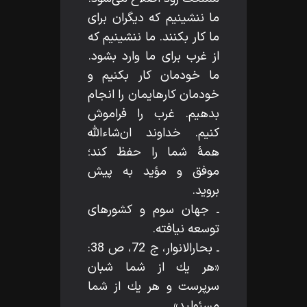
ما ننشينيم كه ديگران براى
ما كار بكنند. ما ننشينيم كه
از غرب براى ما وارد بشود.
ما خودمان كار بكنيم و
خودمان كارهايمان را انجام
بدهيم. غرب را فراموش
كنيم. خداوند ان‌شاءاللّه‌
همۀ شما را حفظ كند؛
موفق و مؤيد به پيش
برويد.
ـ جهان سوم و كشورهاى
توسعه نيافته.
ـ بحارالانوار، ج 72، ص 38:
«هر يك از شما شبان
سرپرست و هر يك از شما
مسئوليد».