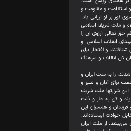
ب بر همگان روشن است.
ل و استقامت و مقاومت و
 نور بر او ارزانى باد.
ام و ملت شريف اسلامى
م حق تعالى آرزوى آن را
هداى انقلاب اسلامى، و
تافتند، و افتخار براى
ان كل انقلاب و سرهنگ
دند، را به ملت ايران و
مت براى آنان و صبر و
 اين شرارتها ملت شريف
ايند و تن به عار و ذلت
و فرزندان و همسران اين
بل حوادث ايستاده‌اند.
‌بينند، از ملت ايران