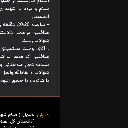
انتقام مى‌كشند. از خداو
سلام و درود بر شهيدان 
الخمينى
منافقين در محل دادستان
شهادت رسيد.
منافقين كه منجر به ش
با شكوه و با حضور انبو
عنوان :
تجلیل از مقام شه
(دادستان کل انقل