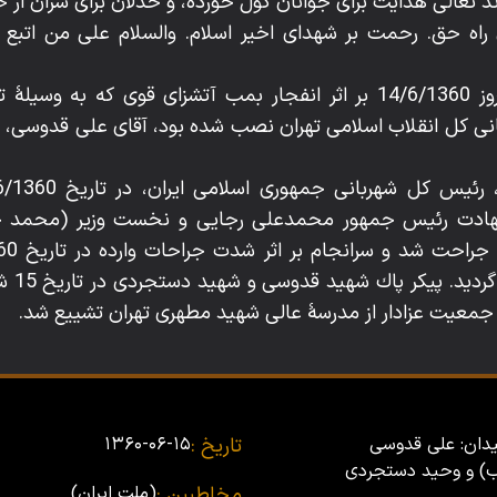
ند تعالى هدايت براى جوانان گول خورده، و خذلان براى سران از خد
راه حق. رحمت بر شهداى اخير اسلام. والسلام على من اتبع الهد
- ساعت 20:20 دقيقه روز 14/6/1360 بر اثر انفجار بمب آتشزاى قوى ك
ى كل انقلاب اسلامى تهران نصب شده بود، آقاى على قدوسى، (
هادت رئيس جمهور محمدعلى رجايى و نخست وزير (محمد جواد
ه جمعيت عزادار از مدرسۀ عالى شهيد مطهرى تهران تشييع شد.
یدان: على قدوسى
تاریخ :
۱۳۶۰-۰۶-۱۵
اب) و وحید دستجردى
مخاطبین :
(ملت ایران)