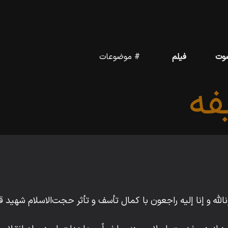
وت
فیلم
# موضوعات
ه
 إناللّه‌ و إنا إليه راجعون با كمال تأسف و تأثر حجت‌الاسلام شه