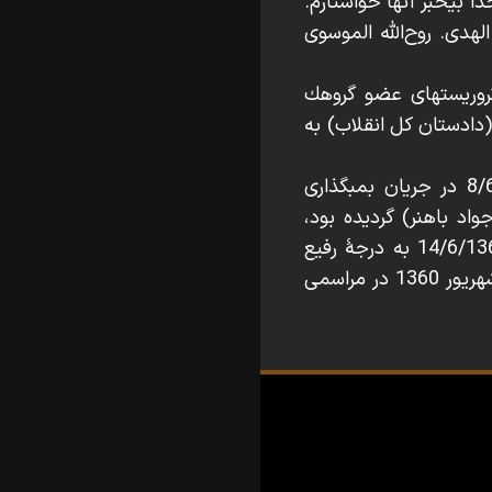
ا بيخبر آنها خواستارم.
ى. روح‌اللّه‌ الموسوى
ه به وسيلۀ تروريستهاى عضو گروهك
دادستان كل انقلاب) به
ـ آقاى وحيد دستجردى، رئيس كل شهربانى جمهورى اسلامى ايران، در تاريخ 8/6/1360 در جريان بمبگذارى
 باهنر) گرديده بود،
بشدت دچار سوختگى و جراحت شد و سرانجام بر اثر شدت جراحات وارده در تاريخ 14/6/1360 به درجۀ رفيع
شهادت و لقاءاللّه‌ واصل گرديد. پيكر پاك شهيد قدوسى و شهيد دستجردى در تاريخ 15 شهريور 1360 در مراسمى