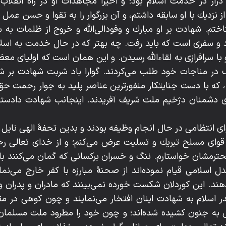
دراز در خدمت اسلام بود؛ و اخيراً مجاهدات او در راه انقلا
ز نزديك با او سابقه داشتم، و آن بزرگوار را به تقوا و حسن عم
تم. شهادت بر او مبارك و وفودالى‌اللّه‌ و خروج از ظلمات به سوى
د و سفرى است كه بايد رفت. چه بهتر كه در حال خدمت به اسل
سرافرازى به لقاءاللّه‌ رسيدن. و اين همان است كه اولياى معظ
گ در مناجات خود طلب مى‌كردند. گوارا باد شربت شهادت بر ش
 با دست جنايتكار منفورترين عناصر پليد به جوار رحمت حق ش
اى دشمنان دژخيم ملت شريف آفريدند. اينجانب شهادت دادست
ى انتظامى در حال انجام وظيفه بودند و بدين تحفۀ الهى نايل ش
 قواى مسلح تبريك و تسليت عرض مى‌كنم؛ و از خداى تعالى رح
حترمشان خواستارم. ننگ و خسران بركسانى كه گمان مى‌كنند با
عدل اسلامى قيام نموده‌اند از صحنۀ مبارزه با كفر خارج مى‌نم
دهند. اين كوردلان شكست خورده نمى‌بينند كه مادران و پدران 
اسلام به شهادت اينان افتخار مى‌نمايند و چون كوهى در مقا
 به جنون كشيده شده‌اند؛ و چون خود را مطرود ملت مسلمان مى