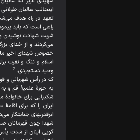
شهيدى عزيز كه ساليان 
اينجانب ساليان طولانى ا
تعهد در راه هدف مى‌شناخ
راهى است كه بايد پيمو
شربت شهادت نوشيدن و با 
مى‌كردند و از خداى بزر
خصوص شهداى اخير ما، كه
اسلام و ننگ و نفرت بر
2
وحيد دستجردى،
كه در رأس شهربانى و قوا
به حوزۀ علميۀ قم و به
شكيبايى براى خانوادۀ م
ايران را كه براى اقامۀ 
ابرقدرتهاى جنايتكار مى‌
شهدا چون قهرمانان صدر 
گويى اينان از شدت يأس