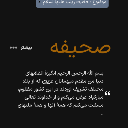
موضوع :
حضرت زينب عليهاالسلام
x
صحیفه
بیشتر
بسم اللّه‌ الرحمن الرحيم انگيزۀ انقلابهاى
دنيا من مقدم ميهمانان عزيزى كه از بلاد
مختلف تشريف آوردند در اين كشور مظلوم،
مباركباد عرض مى‌كنم و از خداوند تعالى
مسئلت مى‌كنم كه همۀ آنها و همۀ ملتهاى
...