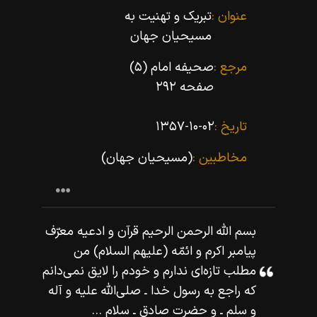
عنوان :
تبریک و تهنیت به
مسیحیان جهان
مرجع :
صحیفه امام (۵)
صفحه ۲۹۲
تاریخ :
۱۳۵۷-۱۰-۰۲
مخاطبین :
(مسیحیان جهان)
بسم اللّه‌ الرحمن الرحيم قرآن و ادعيه معرّف
پيامبر اكرم و ائمّه (عليهم السلام) من
مطلب تازه‌اى ندارم و خودم را لايق نمى‌دانم
كه راجع به رسول خدا ـ صلى‌اللّه‌ عليه و آله
و سلم ـ و حضرت صادق ـ سلام ...