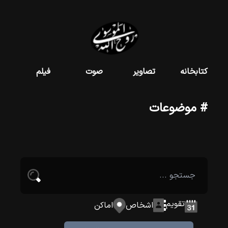
کتابخانه
تصاویر
صوت
فیلم
# موضوعات
تقویم
اشخاص
اماکن