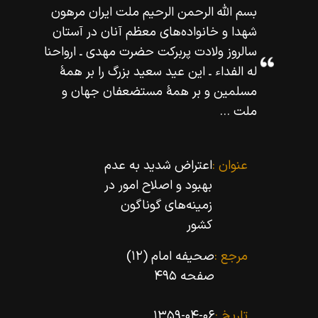
بسم اللّه‌ الرحمن الرحيم ملت ايران مرهون
شهدا و خانواده‌هاى معظم آنان در آستان
سالروز ولادت پربركت حضرت مهدى ـ ارواحنا
له الفداء ـ اين عيد سعيد بزرگ را بر همۀ
مسلمين و بر همۀ مستضعفان جهان و
ملت ...
عنوان :
اعتراض شدید به عدم
بهبود و اصلاح امور در
زمینه‌هاى گوناگون
کشور
مرجع :
صحیفه امام (۱۲)
صفحه ۴۹۵
تاریخ :
۱۳۵۹-۰۴-۰۶