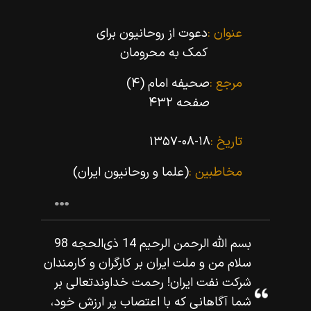
عنوان :
دعوت از روحانیون براى
کمک به محرومان
مرجع :
صحیفه امام (۴)
صفحه ۴۳۲
تاریخ :
۱۳۵۷-۰۸-۱۸
مخاطبین :
(علما و روحانیون ایران)
بسم اللّه‌ الرحمن الرحيم 14 ذى‌الحجه 98
سلام من و ملت ايران بر كارگران و كارمندان
شركت نفت ايران! رحمت خداوندتعالى بر
شما آگاهانى كه با اعتصاب پر ارزش خود،