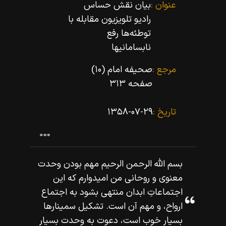
عنوان :
بیان نقش حساس
رادیو تلویزیون مقابله با
توطئه‌ها رفع
نابسامانیها
مرجع :
صحیفه امام (۱۰)
صفحه ۳۱۳
تاریخ :
۱۳۵۸-۰۷-۲۹
بسم اللّه‌ الرحمن الرحيم مهم بودن وحدت
معنوى و روحانى من اميدوارم كه اين
اجتماعاتِ ابدان منتهى بشود به اجتماع
ارواح، و مهم آن است. تشكيل سمينارها
بسيار خوب است، دعوت به وحدت بسيار