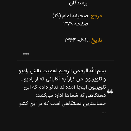
رزمندگان
مرجع :
صحیفه امام (۱۹)
صفحه ۳۷۹
تاریخ :
۱۳۶۴-۰۶-۱۰
بسم اللّه‌ الرحمن الرحيم اهميت نقش راديو
و تلويزيون من كراراً به آقايانى كه از راديو ـ
تلويزيون اينجا آمده‌اند تذكر دادم كه اين
دستگاهى كه شماها اداره مى‌كنيد؛
حساسترين دستگاهى است كه در اين كشو
...