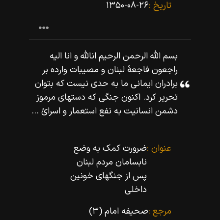
تاریخ :
۱۳۵۰-۰۸-۲۶
بسم اللّه‌ الرحمن الرحيم اناللّه‌ و انا اليه
راجعون فاجعۀ لبنان و مصيبات وارده بر
برادران ايمانى ما به حدى نيست كه بتوان
تحرير كرد. اكنون جنگى كه دستهاى مرموز
دشمن انسانيت به نفع استعمار و اسرائ ...
عنوان :
ضرورت کمک به وضع
نابسامان مردم لبنان
پس از جنگهاى خونین
داخلى
مرجع :
صحیفه امام (۳)