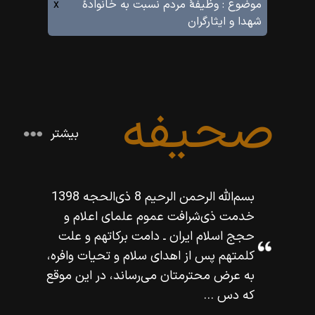
موضوع :
وظيفۀ مردم نسبت به خانوادۀ
x
شهدا و ايثارگران
صحیفه
بیشتر
بسم‌اللّه‌ الرحمن الرحيم 8 ذى‌الحجه 1398
خدمت ذى‌شرافت عموم علماى اعلام و
حجج اسلام ايران ـ دامت بركاتهم و علت
كلمتهم پس از اهداى سلام و تحيات وافره،
به عرض محترمتان مى‌رساند، در اين موقع
كه دس ...