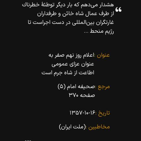
هشدار مى‌دهم كه بار ديگر توطئۀ خطرناك
از طرف عمال شاه خائن و طرفداران
غارتگران بين‌المللى در دست اجراست تا
رژيم منحط ...
عنوان :
اعلام روز نهم صفر به
عنوان عزاى عمومى
اطاعت از شاه جرم است
مرجع :
صحیفه امام (۵)
صفحه ۳۷۰
تاریخ :
۱۳۵۷-۱۰-۱۶
مخاطبین :
(ملت ایران)