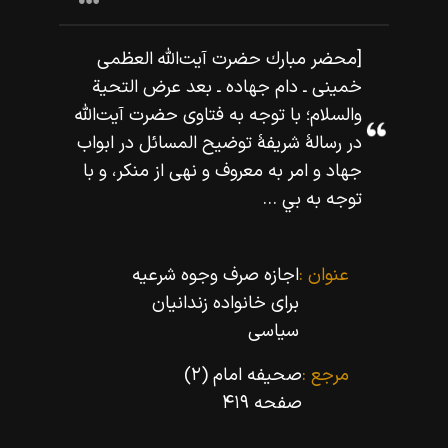
[محضر مبارك حضرت آيت‌اللّه‌ العظمى
خمينى ـ دام جهاده ـ بعد عرض التحية
والسلام؛ با توجه به فتاوى حضرت آيت‌اللّه‌
در رسالۀ شريفۀ توضيح المسائل در ابواب
جهاد و امر به معروف و نهى از منكر، و با
توجه به بي ...
عنوان :
اجازه صرف وجوه شرعیه
براى خانواده زندانیان
سیاسى
مرجع :
صحیفه امام (۲)
صفحه ۴۱۹