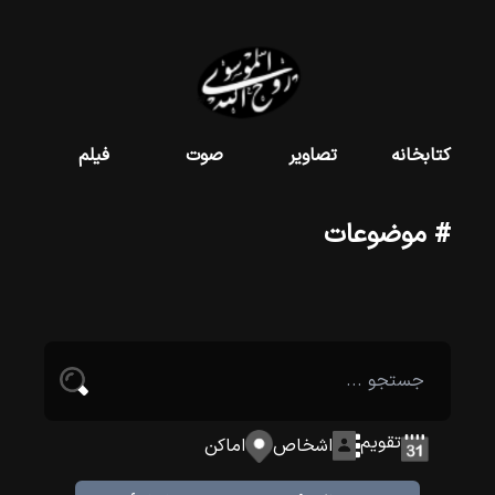
کتابخانه
تصاویر
صوت
فیلم
# موضوعات
تقویم
اشخاص
اماکن