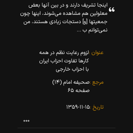
اينجا تشريف دارند و در بين آنها بعض
معلولين هم مشاهده مى‌شوند، اينها چون
جمعيتها [و] دستجات زيادى هستند، من
نمى‌توانم ب ...
عنوان :
لزوم رعایت نظم در همه
کارها تفاوت احزاب ایران
با احزاب خارجى
مرجع :
صحیفه امام (۱۴)
صفحه ۶۵
تاریخ :
۱۳۵۹-۱۱-۱۵